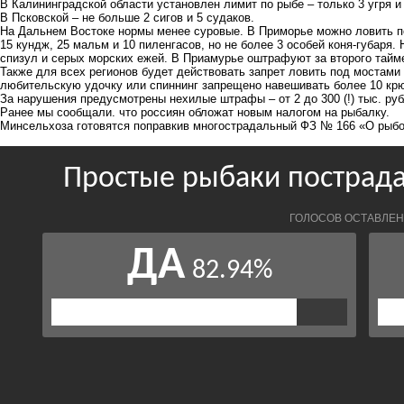
В Калининградской области установлен лимит по рыбе – только 3 угря и
В Псковской – не больше 2 сигов и 5 судаков.
На Дальнем Востоке нормы менее суровые. В Приморье можно ловить по 
15 кундж, 25 мальм и 10 пиленгасов, но не более 3 особей коня-губаря.
спизул и серых морских ежей. В Приамурье оштрафуют за второго тайме
Также для всех регионов будет действовать запрет ловить под мостами 
любительскую удочку или спиннинг запрещено навешивать более 10 кр
За нарушения предусмотрены нехилые штрафы – от 2 до 300 (!) тыс. руб
Ранее мы сообщали. что россиян обложат новым налогом на рыбалку. К
Минсельхоза
готовятся поправки
в многострадальный ФЗ № 166 «О рыбо