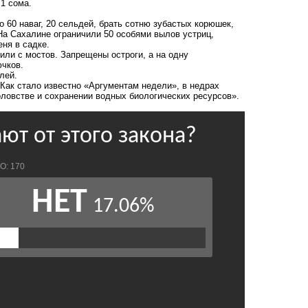
 1 сома.
60 наваг, 20 сельдей, брать сотню зубастых корюшек,
 На Сахалине ограничили 50 особями вылов устриц,
ня в садке.
или с мостов. Запрещены остроги, а на одну
ючков.
лей.
ак стало известно «Аргументам недели», в недрах
ловстве и сохранении водных биологических ресурсов».