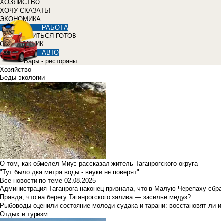
ХОЗЯЙСТВО
ХОЧУ СКАЗАТЬ!
ЭКОНОМИКА
РАБОТА
УЧИТЬСЯ ГОТОВ
СПРАВОЧНИК
АВТО
Бары - рестораны
Хозяйство
Беды экологии
О том, как обмелел Миус рассказал житель Таганрогского округа
"Тут было два метра воды - внуки не поверят"
Все новости по теме
02.08.2025
Администрация Таганрога наконец признала, что в Малую Черепаху сбр
Правда, что на берегу Таганрогского залива — засилье медуз?
Рыбоводы оценили состояние молоди судака и тарани: восстановят ли и
Отдых и туризм