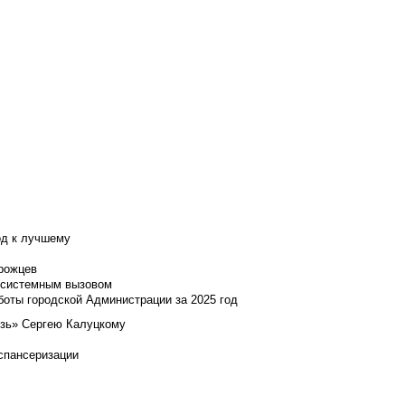
од к лучшему
нрожцев
и системным вызовом
боты городской Администрации за 2025 год
язь» Сергею Калуцкому
испансеризации