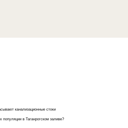
асывают канализационные стоки
х популяции в Таганрогском заливе?