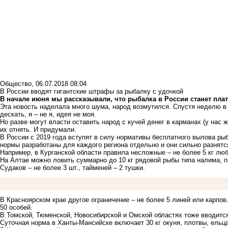
Общество
,
06.07.2018 08:04
В России вводят гигантские штрафы за рыбалку с удочкой
В начале июня мы рассказывали, что рыбалка в России станет платн
Эта новость наделала много шума, народ возмутился. Спустя неделю в 
дескать, я – не я, идея не моя.
Но разве могут власти оставить народ с кучей денег в карманах (у нас ж
их отнять. И придумали.
В России с 2019 года вступят в силу нормативы бесплатного вылова р
нормы разработаны для каждого региона отдельно и они сильно разнятс
Например, в Курганской области правила несложные – не более 5 кг лю
На Алтае можно ловить суммарно до 10 кг рядовой рыбы типа налима, пло
Судаков – не более 3 шт., тайменей – 2 тушки.
В Красноярском крае другое ограничение – не более 5 линей или карпов
50 особей.
В Томской, Тюменской, Новосибирской и Омской областях тоже вводится
Суточная норма в Ханты-Мансийске включает 30 кг окуня, плотвы, ельца