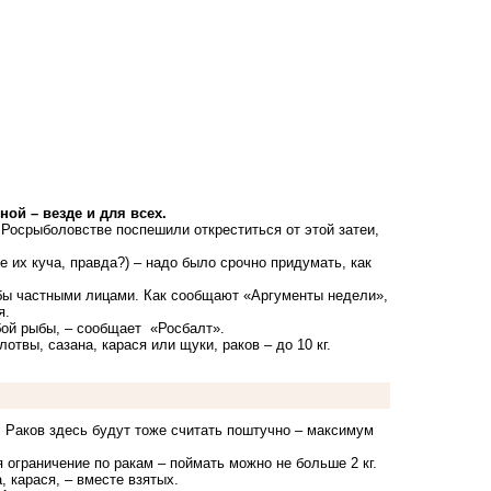
ой – везде и для всех.
Росрыболовстве поспешили откреститься от этой затеи,
е их куча, правда?) – надо было срочно придумать, как
ыбы частными лицами. Как сообщают «Аргументы недели»,
я.
бой рыбы, – сообщает «Росбалт».
твы, сазана, карася или щуки, раков – до 10 кг.
. Раков здесь будут тоже считать поштучно – максимум
 ограничение по ракам – поймать можно не больше 2 кг.
, карася, – вместе взятых.