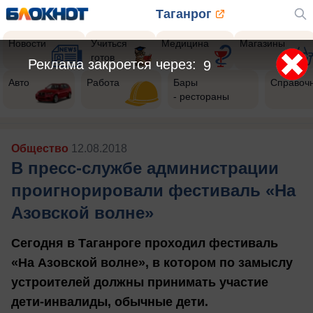
Таганрог
Новости
Учиться
Медицина
Магазины
готов
Реклама закроется через:
6
Авто
Работа
Бары
Справоч
- рестораны
Общество
12.08.2018
В пресс-службе администрации
проигнорировали фестиваль «На
Азовской волне»
Сегодня в Таганроге проходил фестиваль
«На Азовской волне», в котором по замыслу
устроителей должны принимать участие
дети-инвалиды, обычные дети.