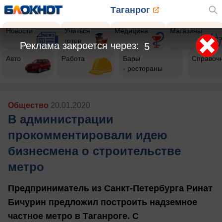
Таганрог
Новости
Учиться
Медицина
Магазины
готов
Реклама закроется через:
3
Авто
Работа
Бары
Справоч
- рестораны
Общество
20.01.2020
В администрации
прокомментировали идею
бизнесмена о строительстве
метро
Предприниматель из Санкт-Петербурга Ринат
Бичурин предложил построить надземное
частное метро в Таганроге. С