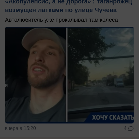
«Акопулёпсис, а не дорога» : таганрожец
возмущен латками по улице Чучева
Автолюбитель уже прокалывал там колеса
вчера в 15:20
4