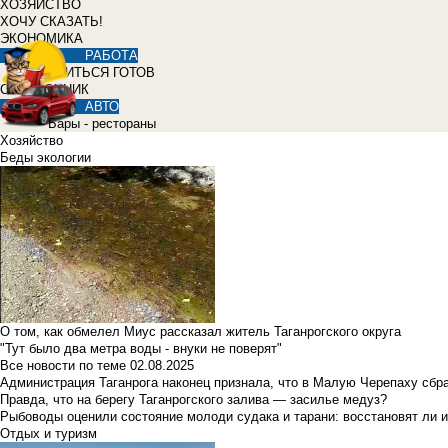
ХОЗЯЙСТВО
ХОЧУ СКАЗАТЬ!
ЭКОНОМИКА
РАБОТА
УЧИТЬСЯ ГОТОВ
СПРАВОЧНИК
АВТО
Бары - рестораны
Хозяйство
Беды экологии
О том, как обмелел Миус рассказал житель Таганрогского округа
"Тут было два метра воды - внуки не поверят"
Все новости по теме
02.08.2025
Администрация Таганрога наконец признала, что в Малую Черепаху сбр
Правда, что на берегу Таганрогского залива — засилье медуз?
Рыбоводы оценили состояние молоди судака и тарани: восстановят ли и
Отдых и туризм