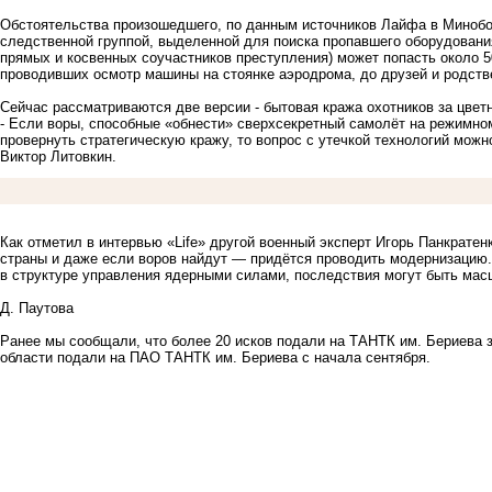
Обстоятельства произошедшего, по данным источников Лайфа в Минобо
следственной группой, выделенной для поиска пропавшего оборудования
прямых и косвенных соучастников преступления) может попасть около 50
проводивших осмотр машины на стоянке аэродрома, до друзей и родств
Сейчас рассматриваются две версии - бытовая кража охотников за цве
- Если воры, способные «обнести» сверхсекретный самолёт на режимном
провернуть стратегическую кражу, то вопрос с утечкой технологий мож
Виктор Литовкин.
Как отметил в интервью «Life» другой военный эксперт Игорь Панкрате
страны и даже если воров найдут — придётся проводить модернизацию.
в структуре управления ядерными силами, последствия могут быть ма
Д. Паутова
Ранее мы сообщали, что более
20 исков подали на ТАНТК им. Бериева 
области подали на ПАО ТАНТК им. Бериева с начала сентября.