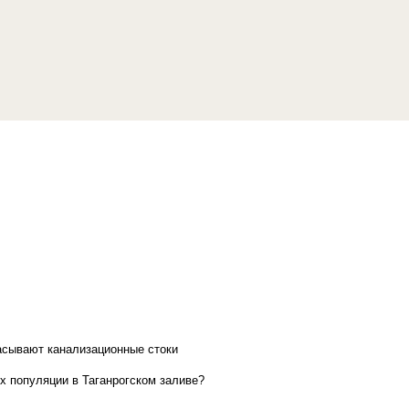
асывают канализационные стоки
х популяции в Таганрогском заливе?