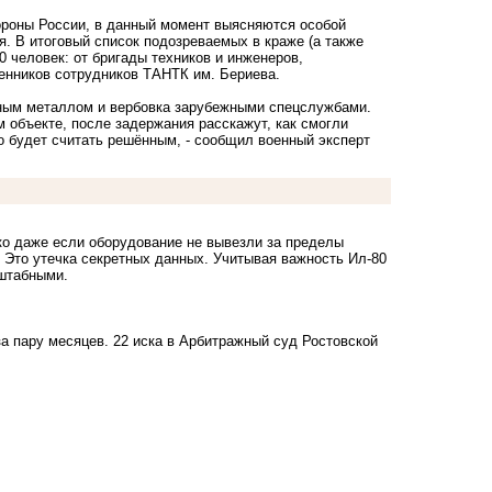
роны России, в данный момент выясняются особой
. В итоговый список подозреваемых в краже (а также
 человек: от бригады техников и инженеров,
енников сотрудников ТАНТК им. Бериева.
тным металлом и вербовка зарубежными спецслужбами.
 объекте, после задержания расскажут, как смогли
но будет считать решённым, - сообщил военный эксперт
нко даже если оборудование не вывезли за пределы
 Это утечка секретных данных. Учитывая важность Ил-80
сштабными.
за пару месяцев
. 22 иска в Арбитражный суд Ростовской