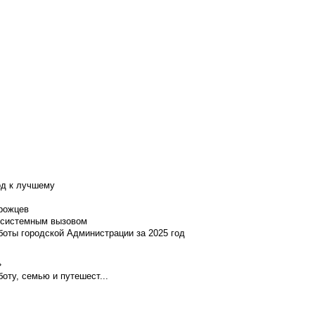
од к лучшему
нрожцев
и системным вызовом
боты городской Администрации за 2025 год
»
оту, семью и путешест...