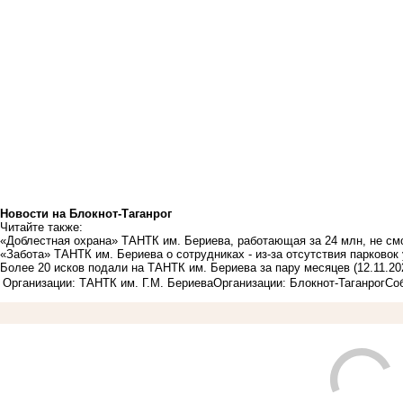
Новости на Блoкнoт-Таганрог
Читайте также:
«Доблестная охрана» ТАНТК им. Бериева, работающая за 24 млн, не см
«Забота» ТАНТК им. Бериева о сотрудниках - из-за отсутствия парковок
Более 20 исков подали на ТАНТК им. Бериева за пару месяцев
(12.11.20
Организации: ТАНТК им. Г.М. Бериева
Организации: Блокнот-Таганрог
Со