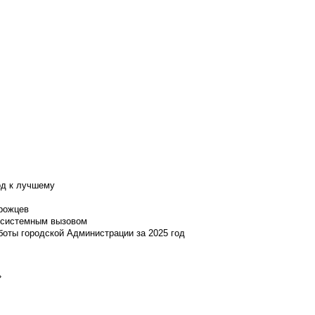
од к лучшему
нрожцев
и системным вызовом
боты городской Администрации за 2025 год
»