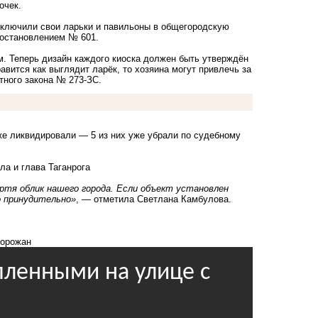
очек.
 включили свои ларьки и павильоны в общегородскую
Постановлением № 601.
м. Теперь дизайн каждого киоска должен быть утверждён
авится как выглядит ларёк, то хозяина могут привлечь за
тного закона № 273-ЗС.
 уже ликвидировали — 5 из них уже убрали по судебному
а и глава Таганрога
ртя облик нашего города. Если объект установлен
о принудительно»
, — отметила Светлана Камбулова.
горожан