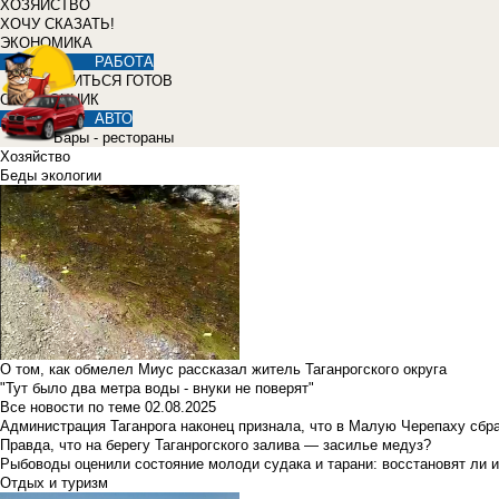
ХОЗЯЙСТВО
ХОЧУ СКАЗАТЬ!
ЭКОНОМИКА
РАБОТА
УЧИТЬСЯ ГОТОВ
СПРАВОЧНИК
АВТО
Бары - рестораны
Хозяйство
Беды экологии
О том, как обмелел Миус рассказал житель Таганрогского округа
"Тут было два метра воды - внуки не поверят"
Все новости по теме
02.08.2025
Администрация Таганрога наконец признала, что в Малую Черепаху сбр
Правда, что на берегу Таганрогского залива — засилье медуз?
Рыбоводы оценили состояние молоди судака и тарани: восстановят ли и
Отдых и туризм