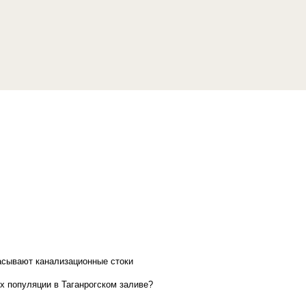
асывают канализационные стоки
х популяции в Таганрогском заливе?