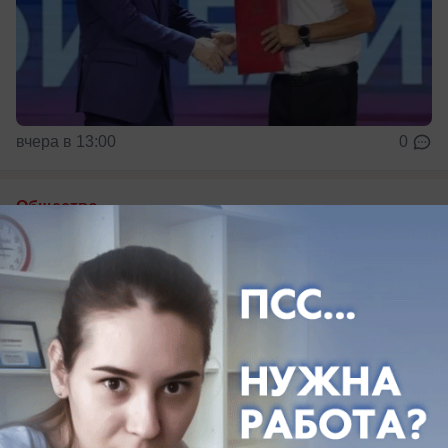
вчера в 13:00
0
Общество
В Таганроге выставили на продажу
объект культурного наследия, Дом
Рафаиловича
Либо предлагают обмен