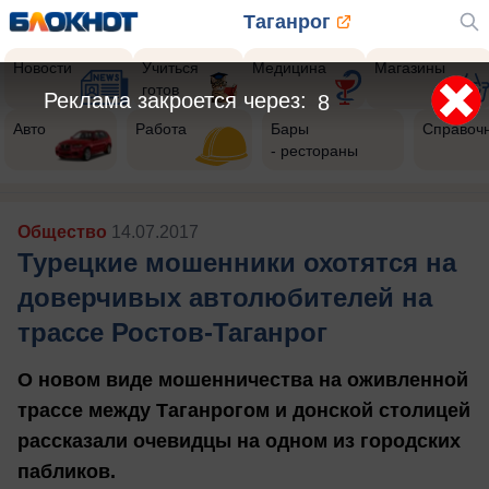
Таганрог
Новости
Учиться
Медицина
Магазины
готов
Реклама закроется через:
6
Авто
Работа
Бары
Справоч
- рестораны
Общество
14.07.2017
Турецкие мошенники охотятся на
доверчивых автолюбителей на
трассе Ростов-Таганрог
О новом виде мошенничества на оживленной
трассе между Таганрогом и донской столицей
рассказали очевидцы на одном из городских
пабликов.