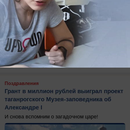
вчера в 13:00
0
Поздравления
Грант в миллион рублей выиграл проект
таганрогского Музея-заповедника об
Александре I
И снова вспомним о загадочном царе!