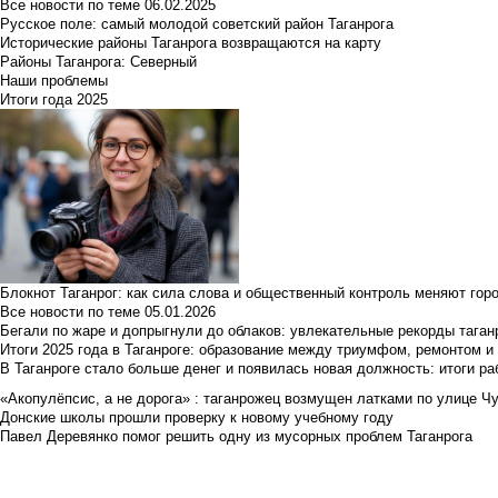
Все новости по теме
06.02.2025
Русское поле: самый молодой советский район Таганрога
Исторические районы Таганрога возвращаются на карту
Районы Таганрога: Северный
Наши проблемы
Итоги года 2025
Блокнот Таганрог: как сила слова и общественный контроль меняют гор
Все новости по теме
05.01.2026
Бегали по жаре и допрыгнули до облаков: увлекательные рекорды тага
Итоги 2025 года в Таганроге: образование между триумфом, ремонтом 
В Таганроге стало больше денег и появилась новая должность: итоги ра
«Акопулёпсис, а не дорога» : таганрожец возмущен латками по улице Ч
Донские школы прошли проверку к новому учебному году
Павел Деревянко помог решить одну из мусорных проблем Таганрога