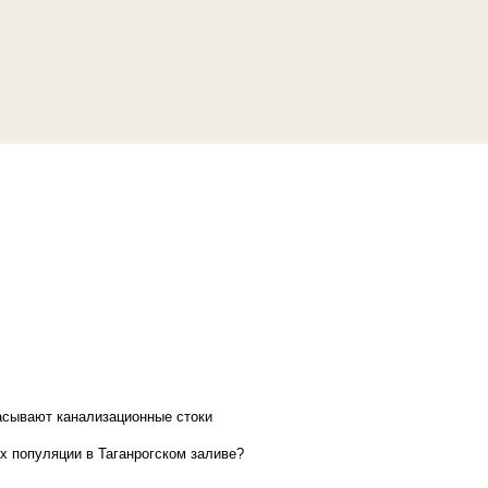
асывают канализационные стоки
х популяции в Таганрогском заливе?