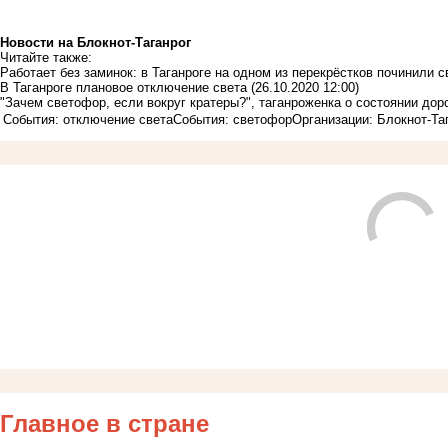
Новости на Блoкнoт-Таганрог
Читайте также:
Работает без заминок: в Таганроге на одном из перекрёстков починили 
В Таганроге плановое отключение света
(26.10.2020 12:00)
"Зачем светофор, если вокруг кратеры?", таганроженка о состоянии дор
События: отключение света
События: светофор
Организации: Блокнот-Та
Главное в стране