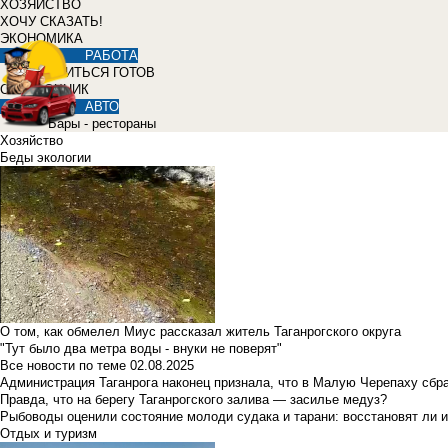
ХОЗЯЙСТВО
ХОЧУ СКАЗАТЬ!
ЭКОНОМИКА
РАБОТА
УЧИТЬСЯ ГОТОВ
СПРАВОЧНИК
АВТО
Бары - рестораны
Хозяйство
Беды экологии
О том, как обмелел Миус рассказал житель Таганрогского округа
"Тут было два метра воды - внуки не поверят"
Все новости по теме
02.08.2025
Администрация Таганрога наконец признала, что в Малую Черепаху сбр
Правда, что на берегу Таганрогского залива — засилье медуз?
Рыбоводы оценили состояние молоди судака и тарани: восстановят ли и
Отдых и туризм