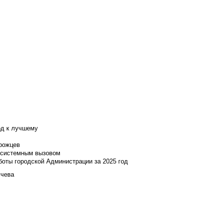
од к лучшему
нрожцев
и системным вызовом
боты городской Администрации за 2025 год
учева