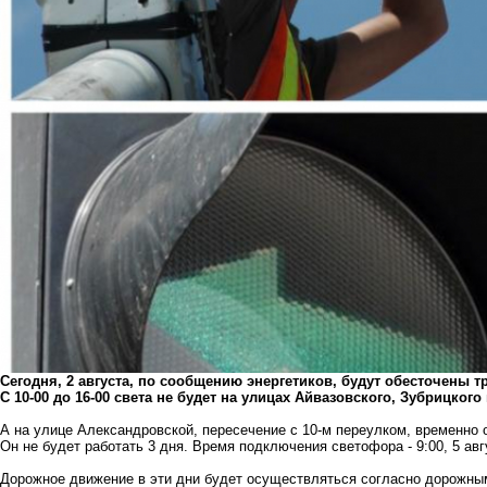
Сегодня, 2 августа, по сообщению энергетиков, будут обесточены т
С 10-00 до 16-00 света не будет на улицах Айвазовского, Зубрицког
А на улице Александровской, пересечение с 10-м переулком, временно
Он не будет работать 3 дня. Время подключения светофора - 9:00, 5 ав
Дорожное движение в эти дни будет осуществляться согласно дорожным