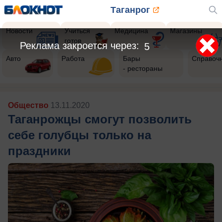
Таганрог
Новости
Учиться
Медицина
Магазины
готов
Реклама закроется через:
3
Авто
Работа
Бары
Справоч
- рестораны
Общество
13.11.2020
Таганрожцы смогут позволить
себе голубцы только на
праздники