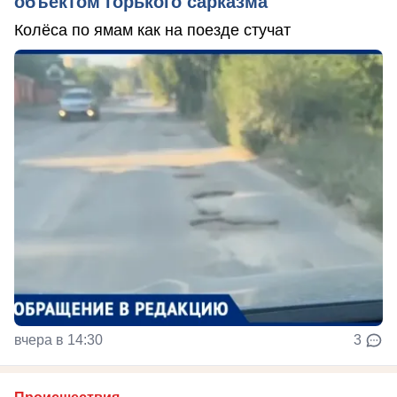
объектом горького сарказма
Колёса по ямам как на поезде стучат
вчера в 14:30
3