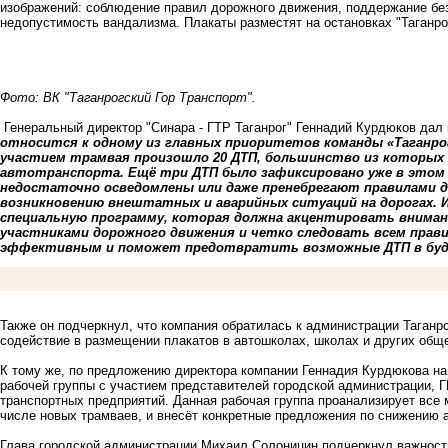
изображений: соблюдение правил дорожного движения, поддержание без
недопустимость вандализма. Плакаты разместят на остановках "Таганро
Фото: ВК "Таганрогский Гор Транспорт".
Генеральный директор "Синара - ГТР Таганрог" Геннадий Курдюков дал
относится к одному из главных приоритетов команды «Таганрогс
участием трамвая произошло 20 ДТП, большинство из которых 
автотранспорта. Ещё три ДТП было зафиксировано уже в этом 
недостаточно осведомлены или даже пренебрегают правилами д
возникновению внештатных и аварийных ситуаций на дорогах.
специальную программу, которая должна акцентировать внима
участниками дорожного движения и четко следовать всем прав
эффективным и поможет предотвратить возможные ДТП в бу
Также он подчеркнул, что компания обратилась к администрации Таганро
содействие в размещении плакатов в автошколах, школах и других общ
К тому же, по предложению директора компании Геннадия Курдюкова на
рабочей группы с участием представителей городской администрации, ГИ
транспортных предприятий. Данная рабочая группа проанализирует все 
числе новых трамваев, и внесёт конкретные предложения по снижению 
Глава городской администрации Михаил Солоницин подчеркнул важность