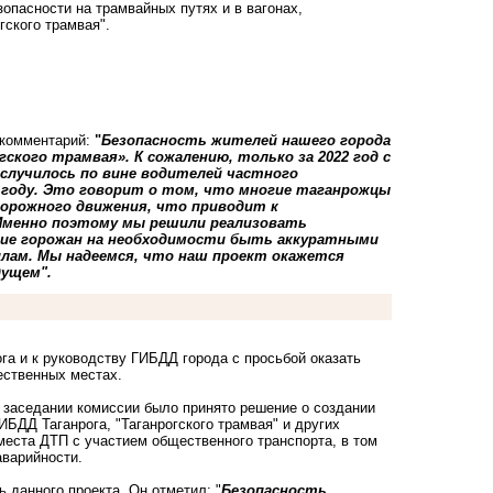
опасности на трамвайных путях и в вагонах,
гского трамвая".
 комментарий:
"
Безопасность жителей нашего города
кого трамвая». К сожалению, только за 2022 год с
случилось по вине водителей частного
году. Это говорит о том, что многие таганрожцы
орожного движения, что приводит к
 Именно поэтому мы решили реализовать
ние горожан на необходимости быть аккуратными
илам. Мы надеемся, что наш проект окажется
дущем".
га и к руководству ГИБДД города с просьбой оказать
ественных местах.
 заседании комиссии было принято решение о создании
БДД Таганрога, "Таганрогского трамвая" и других
места ДТП с участием общественного транспорта, в том
аварийности.
 данного проекта. Он отметил: "
Безопасность