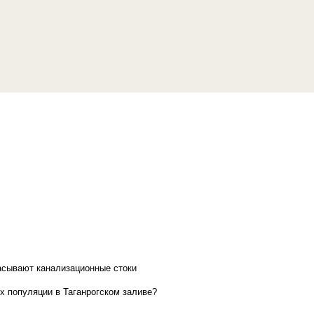
асывают канализационные стоки
х популяции в Таганрогском заливе?