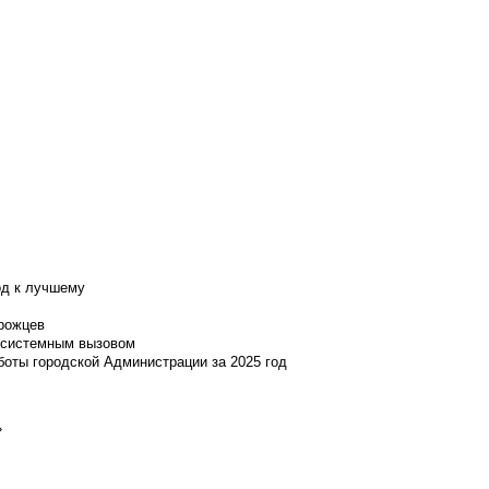
од к лучшему
нрожцев
и системным вызовом
боты городской Администрации за 2025 год
»