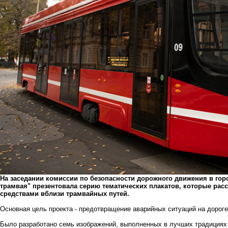
На заседании комиссии по безопасности дорожного движения в гор
трамвая" презентовала серию тематических плакатов, которые ра
средствами вблизи трамвайных путей.
Основная цель проекта - предотвращение аварийных ситуаций на дорог
Было разработано семь изображений, выполненных в лучших традициях 