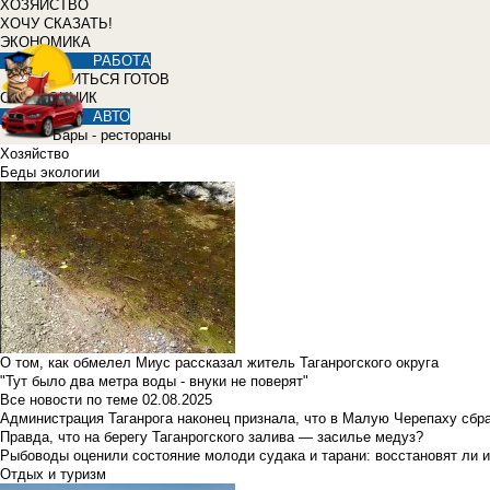
ХОЗЯЙСТВО
ХОЧУ СКАЗАТЬ!
ЭКОНОМИКА
РАБОТА
УЧИТЬСЯ ГОТОВ
СПРАВОЧНИК
АВТО
Бары - рестораны
Хозяйство
Беды экологии
О том, как обмелел Миус рассказал житель Таганрогского округа
"Тут было два метра воды - внуки не поверят"
Все новости по теме
02.08.2025
Администрация Таганрога наконец признала, что в Малую Черепаху сбр
Правда, что на берегу Таганрогского залива — засилье медуз?
Рыбоводы оценили состояние молоди судака и тарани: восстановят ли и
Отдых и туризм