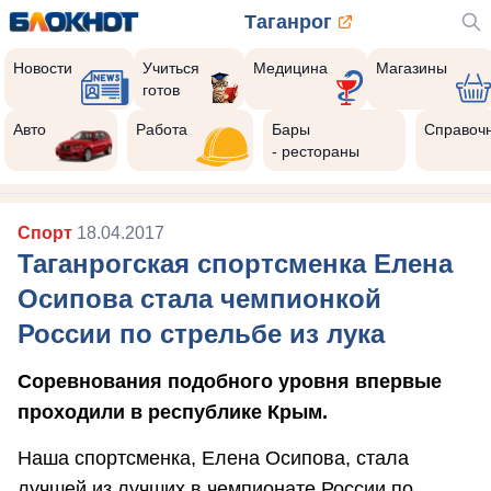
Таганрог
Новости
Учиться
Медицина
Магазины
готов
Авто
Работа
Бары
Справоч
- рестораны
Спорт
18.04.2017
Таганрогская спортсменка Елена
Осипова стала чемпионкой
России по стрельбе из лука
Соревнования подобного уровня впервые
проходили в республике Крым.
Наша спортсменка, Елена Осипова, стала
лучшей из лучших в чемпионате России по