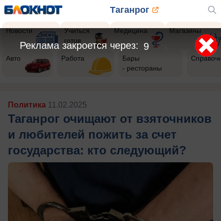
Таганрог
Новости
Учиться
Медицина
Магазины
готов
Реклама закроется через:
7
Авто
Работа
Бары
Справоч
- рестораны
Политика
11.02.2025
Таганрог очищают от взяточников
и любителей пожить за счет
государства: кто следующий?