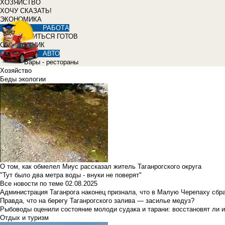
ХОЗЯЙСТВО
ХОЧУ СКАЗАТЬ!
ЭКОНОМИКА
РАБОТА
УЧИТЬСЯ ГОТОВ
СПРАВОЧНИК
АВТО
Бары - рестораны
Хозяйство
Беды экологии
О том, как обмелел Миус рассказал житель Таганрогского округа
"Тут было два метра воды - внуки не поверят"
Все новости по теме
02.08.2025
Администрация Таганрога наконец признала, что в Малую Черепаху сбр
Правда, что на берегу Таганрогского залива — засилье медуз?
Рыбоводы оценили состояние молоди судака и тарани: восстановят ли и
Отдых и туризм