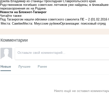
Дзюба Владимир из станицы Прохладная Ставропольского края.
Родственников погибших советских летчиков уже найдены, в ближайшее
перезахоронения их на Родине.
Новости на Блoкнoт-Таганрог
Читайте также:
Под Таганрогом нашли обломки советского самолета ПЕ – 2
(01.02.2016 
Места: Самбек
Места: Миусские рубежи
Организации: поисковый отряд
Комментарии
Новые
Лучшие
Ранее
Никто ещё не оставил комментари