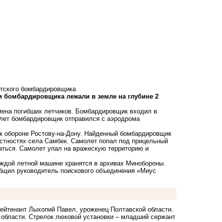
етского бомбардировщика
 бомбардировщика лежали в земле на глубине 2
мена погибших летчиков. Бомбардировщик входил в
олет бомбардировщик отправился с аэродрома
 к обороне Ростову-на-Дону. Найденный бомбардировщик
естностях села Самбек. Самолет попал под прицельный
аться. Самолет упал на вражескую территорию и
каждой летной машине хранятся в архивах Минобороны.
общил руководитель поискового объединения «Миус
лейтенант Лыхопий Павел, уроженец Полтавской области.
 области. Стрелок люковой установки – младший сержант