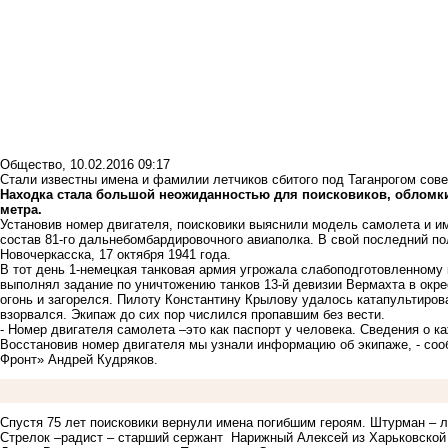
Общество
,
10.02.2016 09:17
Стали известны имена и фамилии летчиков сбитого под Таганрогом сов
Находка стала большой неожиданностью для поисковиков, обломки
метра.
Установив номер двигателя, поисковики выяснили модель самолета и и
состав 81-го дальнебомбардировочного авиаполка. В свой последний п
Новочеркасска, 17 октября 1941 года.
В тот день 1-немецкая танковая армия угрожала слабоподготовленному
выполнял задание по уничтожению танков 13-й девизии Вермахта в окр
огонь и загорелся. Пилоту Константину Крылову удалось катапультиров
взорвался. Экипаж до сих пор числился пропавшим без вести.
- Номер двигателя самолета –это как паспорт у человека. Сведения о 
Восстановив номер двигателя мы узнали информацию об экипаже, - со
Фронт» Андрей Кудряков.
Спустя 75 лет поисковики вернули имена погибшим героям. Штурман – 
Стрелок –радист – старший сержант Нарижный Алексей из Харьковской