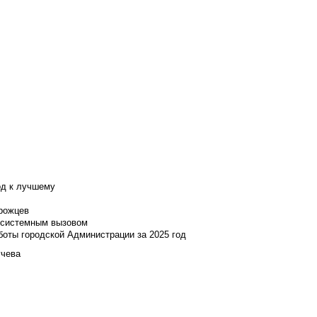
од к лучшему
нрожцев
и системным вызовом
боты городской Администрации за 2025 год
учева