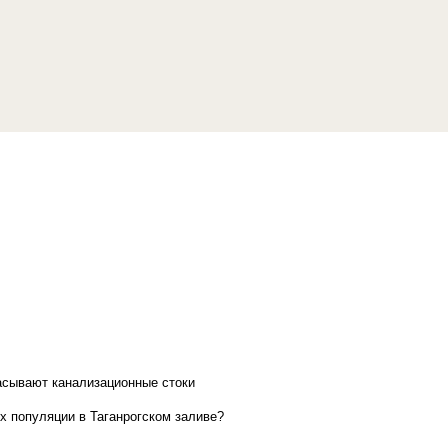
асывают канализационные стоки
х популяции в Таганрогском заливе?