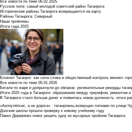
Все новости по теме
06.02.2025
Русское поле: самый молодой советский район Таганрога
Исторические районы Таганрога возвращаются на карту
Районы Таганрога: Северный
Наши проблемы
Итоги года 2025
Блокнот Таганрог: как сила слова и общественный контроль меняют гор
Все новости по теме
05.01.2026
Бегали по жаре и допрыгнули до облаков: увлекательные рекорды тага
Итоги 2025 года в Таганроге: образование между триумфом, ремонтом 
В Таганроге стало больше денег и появилась новая должность: итоги ра
«Акопулёпсис, а не дорога» : таганрожец возмущен латками по улице Ч
Донские школы прошли проверку к новому учебному году
Павел Деревянко помог решить одну из мусорных проблем Таганрога