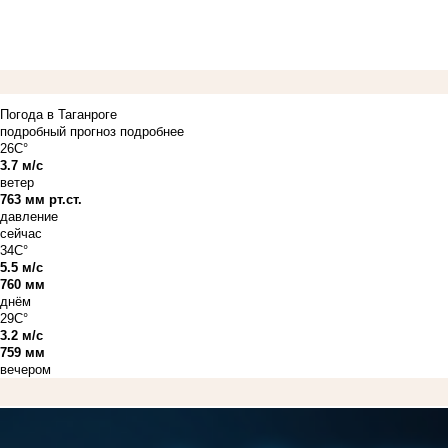
Погода в Таганроге
подробный прогноз
подробнее
26C°
3.7 м/с
ветер
763 мм рт.ст.
давление
сейчас
34C°
5.5 м/с
760 мм
днём
29C°
3.2 м/с
759 мм
вечером