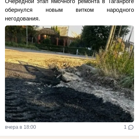
Очередной этап ямочного ремонта в Таганроге
обернулся новым витком народного
негодования.
вчера в 18:00
1