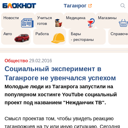
Таганрог
Новости
Учиться
Медицина
Магазины
готов
Авто
Работа
Бары
Справоч
- рестораны
Общество
29.02.2016
Социальный эксперимент в
Таганроге не увенчался успехом
Молодые люди из Таганрога запустили на
популярном хостинге YouTube социальный
проект под названием "Нежданчик ТВ".
Смысл проектав том, чтобы увидеть реакцию
таганрожцев на ту или иную ситуацию. Сегодня