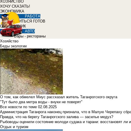
ХОЗЯЙСТВО
ХОЧУ СКАЗАТЬ!
ЭКОНОМИКА
РАБОТА
УЧИТЬСЯ ГОТОВ
СПРАВОЧНИК
АВТО
Бары - рестораны
Хозяйство
Беды экологии
О том, как обмелел Миус рассказал житель Таганрогского округа
"Тут было два метра воды - внуки не поверят"
Все новости по теме
02.08.2025
Администрация Таганрога наконец признала, что в Малую Черепаху сбр
Правда, что на берегу Таганрогского залива — засилье медуз?
Рыбоводы оценили состояние молоди судака и тарани: восстановят ли и
Отдых и туризм