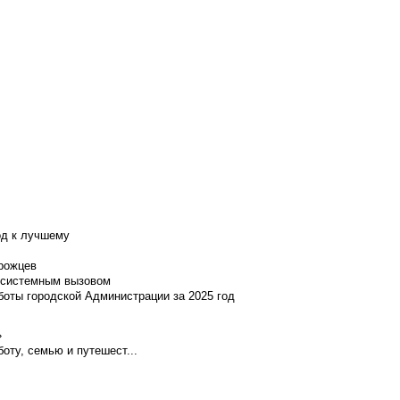
од к лучшему
нрожцев
и системным вызовом
боты городской Администрации за 2025 год
»
оту, семью и путешест...