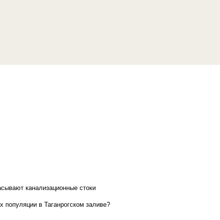
асывают канализационные стоки
х популяции в Таганрогском заливе?