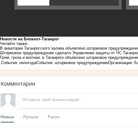
Новости на Блoкнoт-Таганрог
Читайте также:
В акватории Таганрогского залива объявлено штормовое предупрежден
Штормовое предупреждение сделало Управление защиты от ЧС Таганро
Гром, гроза и молнии: в Таганроге объявлено штормовое предупреждени
События: непогода
События: штормовое предупреждение
Организации: Б
Комментарии
Новые
Лучшие
Ранее