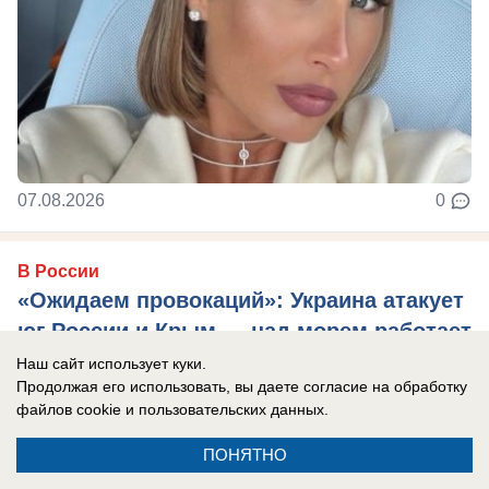
07.08.2026
0
В России
«Ожидаем провокаций»: Украина атакует
юг России и Крым — над морем работает
самолет-разведчик
Наш сайт использует куки.
Продолжая его использовать, вы даете согласие на обработку
Эксперты считают, что Киев хочет напугать
файлов cookie
и пользовательских данных.
туристов, отдыхающих на побережье.
ПОНЯТНО