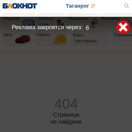
Таганрог
Новости
Учиться
Медицина
Магазины
готов
Реклама закроется через:
6
Авто
Работа
Бары
Справоч
- рестораны
404
Страница
не найдена