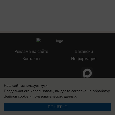
Реклама на сайте
Вакансии
Контакты
Информация
Наш сайт использует куки.
Запись о регистрации СМИ: Эл № ФС 77-73438, выдано Федеральной
службой по надзору в сфере связи, информационных технологий и
Продолжая его использовать, вы даете согласие на обработку
массовых коммуникаций (Роскомнадзор) 17 августа 2018 г.
файлов cookie
и пользовательских данных.
ПОНЯТНО