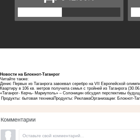
Новости на Блoкнoт-Таганрог
Читайте также:
Денис Первых из Таганрога завоевал серебро на VII Европейской олимп
Квартиру в 106 кв. метров получила семья с тройней из Таганрога
(30.06
«Таганрог- Керчь- Мариуполь» – Солоницин обсудил перспективы будущ
Продукты: бытовая техника
Продукты: Реклама
Организации: Блокнот-Та
Комментарии