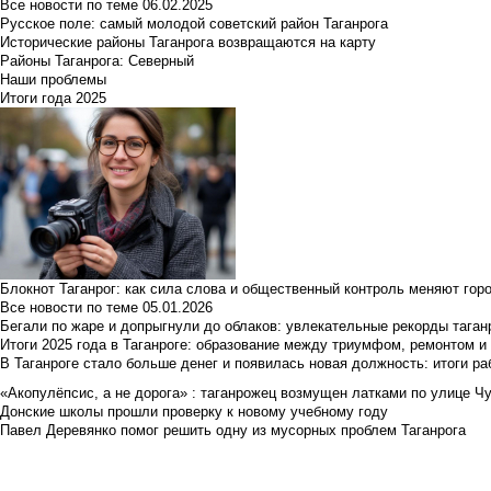
Все новости по теме
06.02.2025
Русское поле: самый молодой советский район Таганрога
Исторические районы Таганрога возвращаются на карту
Районы Таганрога: Северный
Наши проблемы
Итоги года 2025
Блокнот Таганрог: как сила слова и общественный контроль меняют гор
Все новости по теме
05.01.2026
Бегали по жаре и допрыгнули до облаков: увлекательные рекорды тага
Итоги 2025 года в Таганроге: образование между триумфом, ремонтом 
В Таганроге стало больше денег и появилась новая должность: итоги ра
«Акопулёпсис, а не дорога» : таганрожец возмущен латками по улице Ч
Донские школы прошли проверку к новому учебному году
Павел Деревянко помог решить одну из мусорных проблем Таганрога