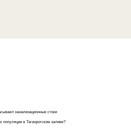
асывают канализационные стоки
х популяции в Таганрогском заливе?