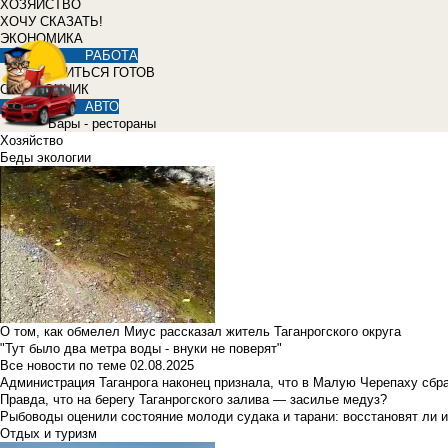
ХОЗЯЙСТВО
ХОЧУ СКАЗАТЬ!
ЭКОНОМИКА
РАБОТА
УЧИТЬСЯ ГОТОВ
СПРАВОЧНИК
АВТО
Бары - рестораны
Хозяйство
Беды экологии
О том, как обмелел Миус рассказал житель Таганрогского округа
"Тут было два метра воды - внуки не поверят"
Все новости по теме
02.08.2025
Администрация Таганрога наконец признала, что в Малую Черепаху сбр
Правда, что на берегу Таганрогского залива — засилье медуз?
Рыбоводы оценили состояние молоди судака и тарани: восстановят ли и
Отдых и туризм