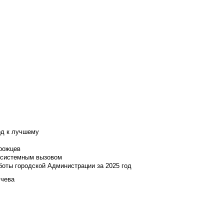
од к лучшему
нрожцев
и системным вызовом
боты городской Администрации за 2025 год
учева