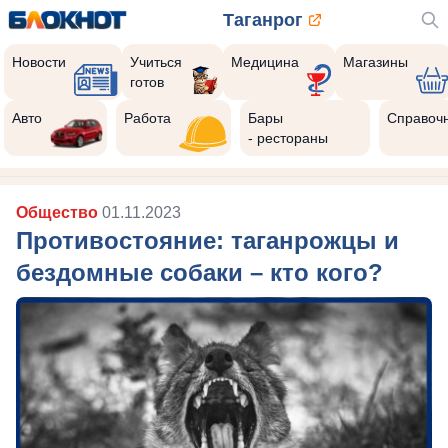
Таганрог
Новости
Учиться
Медицина
Магазины
готов
Авто
Работа
Бары
Справоч
- рестораны
Общество
01.11.2023
Противостояние: таганрожцы и
бездомные собаки – кто кого?