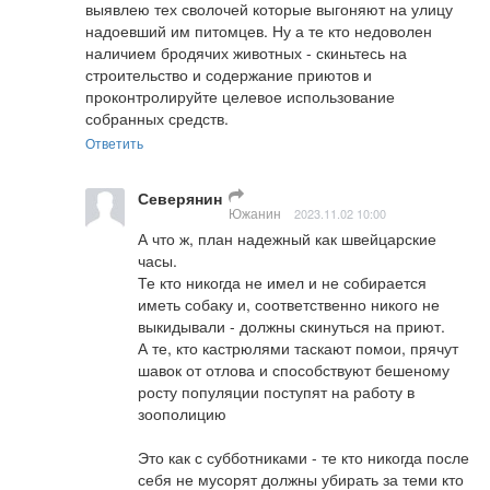
выявлею тех сволочей которые выгоняют на улицу  
надоевший им питомцев. Ну а те кто недоволен 
наличием бродячих животных - скиньтесь на 
строительство и содержание приютов и 
проконтролируйте целевое использование 
собранных средств.
Ответить
Северянин
Южанин
2023.11.02 10:00
А что ж, план надежный как швейцарские 
часы.

Те кто никогда не имел и не собирается 
иметь собаку и, соответственно никого не 
выкидывали - должны скинуться на приют.

А те, кто кастрюлями таскают помои, прячут 
шавок от отлова и способствуют бешеному 
росту популяции поступят на работу в 
зоополицию

Это как с субботниками - те кто никогда после 
себя не мусорят должны убирать за теми кто 