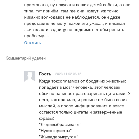
приставало, ну покусали ваших детей собаки, а они 
типа  тут причём, там где они  живут, уж точно 
никаких волкодавов не наблюдается, они даже 
представить не могут какой это ужас..., и никакая 
....из власти задницу не поднимет, чтобы решить 
проблему....
Ответить
Комментарий удален
Гость
2023.11.02 06:15
Когда токсоплазмоз от бродячих животных 
попадает в мозг человека, этот человек 
обычно начинает разговаривать цитатами. У 
него, как правило, и раньше не было своих 
мыслей, а после инфицирования и вовсе 
остаются только цитаты и затверженные 
фразы:

"Людивыбрасывают"

"Нужныприюты"

"Жывадерыкругом"