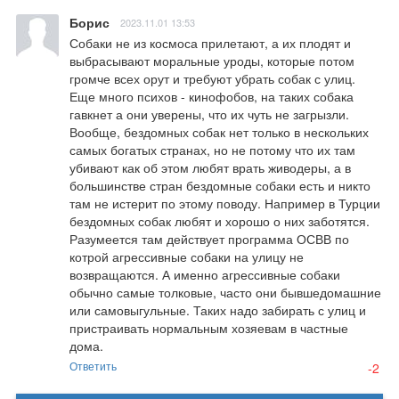
Борис
2023.11.01 13:53
Собаки не из космоса прилетают, а их плодят и 
выбрасывают моральные уроды, которые потом 
громче всех орут и требуют убрать собак с улиц. 
Еще много психов - кинофобов, на таких собака 
гавкнет а они уверены, что их чуть не загрызли. 
Вообще, бездомных собак нет только в нескольких 
самых богатых странах, но не потому что их там 
убивают как об этом любят врать живодеры, а в 
большинстве стран бездомные собаки есть и никто 
там не истерит по этому поводу. Например в Турции 
бездомных собак любят и хорошо о них заботятся. 
Разумеется там действует программа ОСВВ по 
котрой агрессивные собаки на улицу не 
возвращаются. А именно агрессивные собаки 
обычно самые толковые, часто они бывшедомашние 
или самовыгульные. Таких надо забирать с улиц и 
пристраивать нормальным хозяевам в частные 
дома.
Ответить
-2