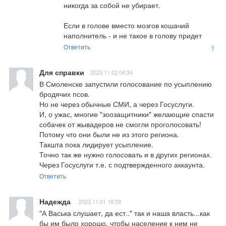
никогда за собой не убирает.

Если в голове вместо мозгов кошачий 
наполнитель - и не такое в голову придет
Ответить
1
Для справки
2023.11.02 06:34
В Смоленске запустили голосование по усыплению 
бродячих псов.

Но не через обычные СМИ, а через Госуслуги.

И, о ужас, многие "зоозащитники" желающие спасти 
собачек от жывадеров не смогли проголосовать!

Потому что они были не из этого региона.

Такшта пока лидирует усыпление.

Точно так же нужно голосовать и в других регионах. 
Через Госуслуги т.е. с подтвержденного аккаунта.
Ответить
Надежда
2023.11.01 18:59
"А Васька слушает, да ест.." так и наша власть...как 
бы им было хорошо, чтобы население к ним не 