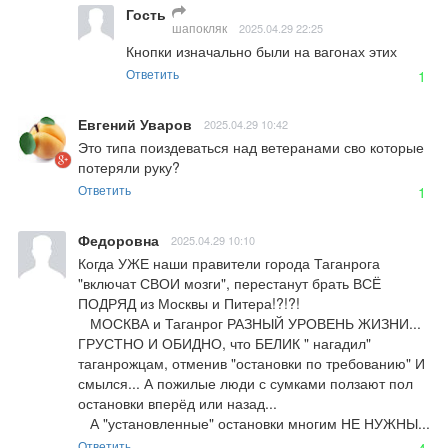
Гость
шапокляк
2025.04.29 22:25
Кнопки изначально были на вагонах этих
Ответить
1
Евгений Уваров
2025.04.29 10:42
Это типа поиздеваться над ветеранами сво которые 
потеряли руку?
Ответить
1
Федоровна
2025.04.29 10:10
Когда УЖЕ наши правители города Таганрога 
"включат СВОИ мозги", перестанут брать ВСЁ 
ПОДРЯД из Москвы и Питера!?!?! 

   МОСКВА и Таганрог РАЗНЫЙ УРОВЕНЬ ЖИЗНИ... 
ГРУСТНО И ОБИДНО, что БЕЛИК " нагадил" 
таганрожцам, отменив "остановки по требованию" И 
смылся... А пожилые люди с сумками ползают пол 
остановки вперёд или назад... 

   А "установленные" остановки многим НЕ НУЖНЫ...
Ответить
4