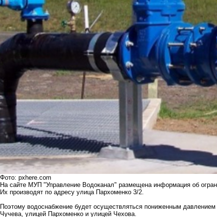
Фото: pxhere.com
На сайте МУП "Управление Водоканал" размещена информация об огран
Их производят по адресу улица Пархоменко 3/2.
Поэтому водоснабжение будет осуществляться пониженным давлением в
Чучева, улицей Пархоменко и улицей Чехова.