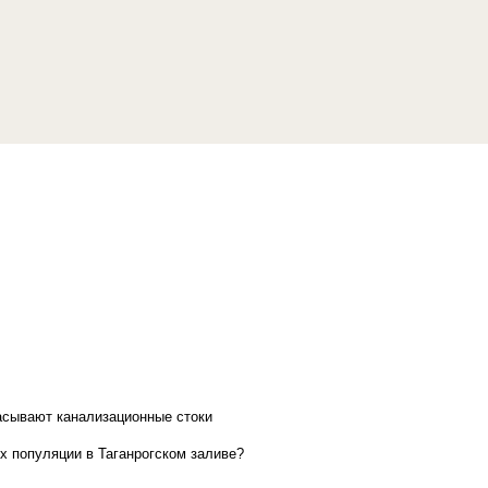
асывают канализационные стоки
х популяции в Таганрогском заливе?