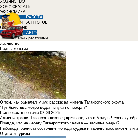
ХОЗЯЙСТВО
ХОЧУ СКАЗАТЬ!
ЭКОНОМИКА
РАБОТА
УЧИТЬСЯ ГОТОВ
СПРАВОЧНИК
АВТО
Бары - рестораны
Хозяйство
Беды экологии
О том, как обмелел Миус рассказал житель Таганрогского округа
"Тут было два метра воды - внуки не поверят"
Все новости по теме
02.08.2025
Администрация Таганрога наконец признала, что в Малую Черепаху сбр
Правда, что на берегу Таганрогского залива — засилье медуз?
Рыбоводы оценили состояние молоди судака и тарани: восстановят ли и
Отдых и туризм