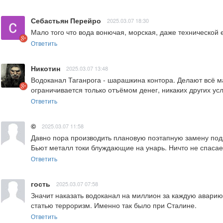
Себастьян Перейро
2025.03.07 18:30
Мало того что вода вонючая, морская, даже технической е
Ответить
Никотин
2025.03.07 13:48
Водоканал Таганрога - шарашкина контора. Делают всё м
ограничивается только отъёмом денег, никаких других усл
Ответить
©️
2025.03.07 11:58
Давно пора производить плановую поэтапную замену подз
Бьют металл токи блуждающие на унарь. Ничто не спасает
Ответить
гость
2025.03.07 07:58
Значит наказать водоканал на миллион за каждую аварию!
статью терроризм. Именно так было при Сталине.
Ответить