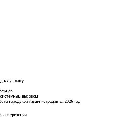
од к лучшему
нрожцев
и системным вызовом
боты городской Администрации за 2025 год
испансеризации