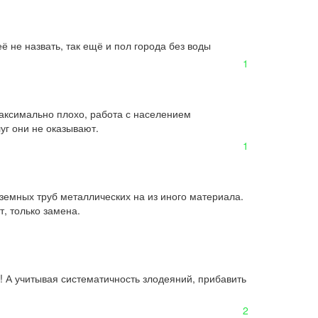
ё не назвать, так ещё и пол города без воды
1
аксимально плохо, работа с населением 
уг они не оказывают.
1
емных труб металлических на из иного материала.

, только замена.
 А учитывая систематичность злодеяний, прибавить 
2