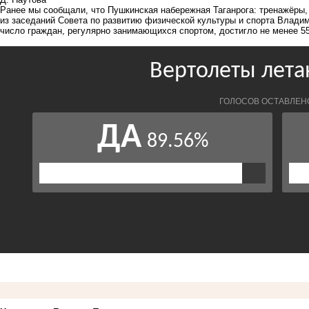
Ранее мы сообщали, что Пушкинская набережная Таганрога:
тренажёры, 
из заседаний Совета по развитию физической культуры и спорта Владим
число граждан, регулярно занимающихся спортом, достигло не менее 