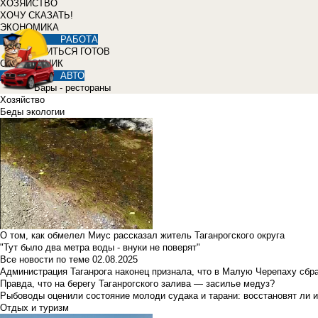
ХОЗЯЙСТВО
ХОЧУ СКАЗАТЬ!
ЭКОНОМИКА
РАБОТА
УЧИТЬСЯ ГОТОВ
СПРАВОЧНИК
АВТО
Бары - рестораны
Хозяйство
Беды экологии
О том, как обмелел Миус рассказал житель Таганрогского округа
"Тут было два метра воды - внуки не поверят"
Все новости по теме
02.08.2025
Администрация Таганрога наконец признала, что в Малую Черепаху сбр
Правда, что на берегу Таганрогского залива — засилье медуз?
Рыбоводы оценили состояние молоди судака и тарани: восстановят ли и
Отдых и туризм