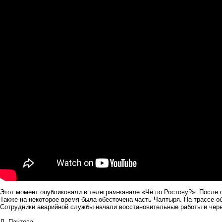
Этот момент опубликовали в телеграм-канале «Чё по Ростову?». После
Также на некоторое время была обесточена часть Чалтыря. На трассе о
Сотрудники аварийной службы начали восстановительные работы и чере
Д. Паутова