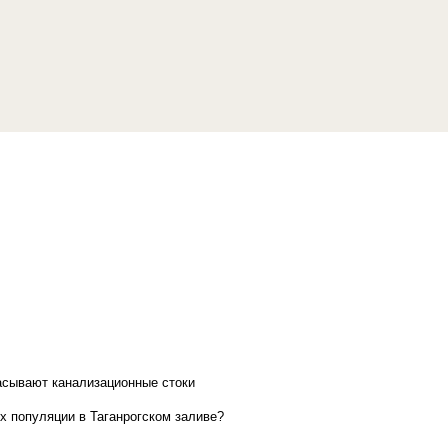
асывают канализационные стоки
х популяции в Таганрогском заливе?