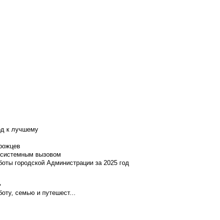
од к лучшему
нрожцев
и системным вызовом
боты городской Администрации за 2025 год
»
оту, семью и путешест...