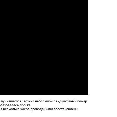
 случившегося, возник небольшой ландшафтный пожар.
бразовалась пробка.
з несколько часов провода были восстановлены.