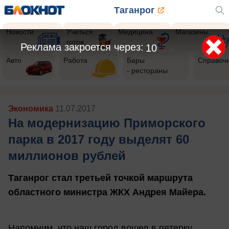
Таганрог
Новости
Учиться
Медицина
Магазины
готов
Реклама закроется через:
7
Авто
Работа
Бары
Справоч
- рестораны
Экономика
11.07.2017
На модернизацию Приморского
парка в 2017 году выделят 60
миллионов рублей
Таганрог стал третьей точкой маршрута
областного министра ЖКХ Андрея Майера.
Напомним, что наш город вошел в пятерку