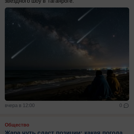
звездного шоу в Таганроге.
вчера в 12:00
0
Общество
Жара чуть сдаст позиции: какая погода