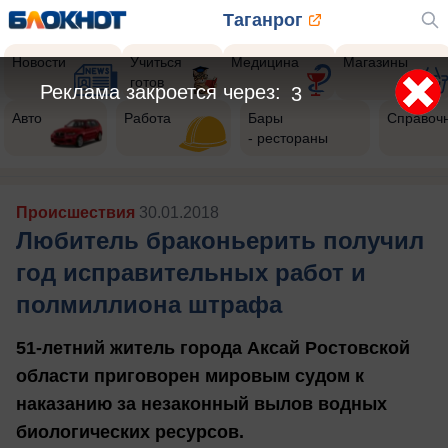
Таганрог
Новости
Учиться
Медицина
Магазины
готов
Авто
Работа
Бары
Справоч
- рестораны
Происшествия
30.01.2018
Любитель браконьерить получил
год исправительных работ и
полмиллиона штрафа
51-летний житель города Аксай Ростовской
области приговорен мировым судом к
наказанию за незаконный вылов водных
биологических ресурсов.