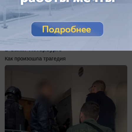
сегодня в 11:00
0
Происшествия
Труп не нашли: в Таганроге задержали
экс-силовика по подозрению в убийстве
в Санкт-Петербурге
Как произошла трагедия