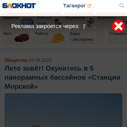
Таганрог
Новости
Учиться
Медицина
Магазины
готов
Реклама закроется через:
5
Авто
Работа
Бары
Справоч
- рестораны
Общество
04.06.2026
Лето зовёт! Окунитесь в 5
панорамных бассейнов «Станции
Морской»