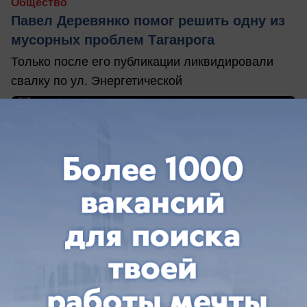
Общество
Павел Деревянко помог решить одну из
мусорных проблем Таганрога
Только после его публикации ликвидировали
свалку по ул. Энергетической