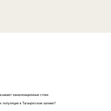
асывают канализационные стоки
х популяции в Таганрогском заливе?