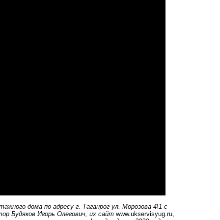
тажного дома по адресу г
. Таганрог ул. Морозова 4\1 с
р Будяков Игорь Олегович, их сайт
www.ukservisyug.ru
,