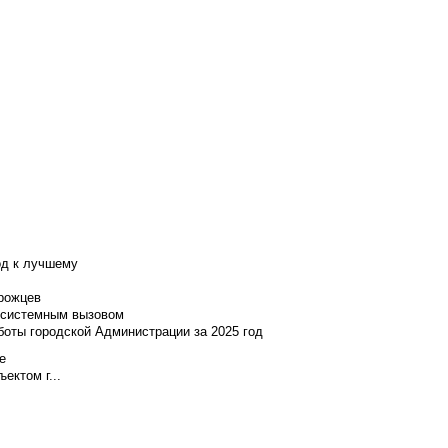
од к лучшему
нрожцев
и системным вызовом
боты городской Администрации за 2025 год
е
ектом г...