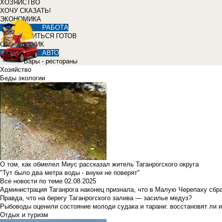
ХОЗЯЙСТВО
ХОЧУ СКАЗАТЬ!
ЭКОНОМИКА
РАБОТА
УЧИТЬСЯ ГОТОВ
СПРАВОЧНИК
АВТО
Бары - рестораны
Хозяйство
Беды экологии
О том, как обмелел Миус рассказал житель Таганрогского округа
"Тут было два метра воды - внуки не поверят"
Все новости по теме
02.08.2025
Администрация Таганрога наконец признала, что в Малую Черепаху сбр
Правда, что на берегу Таганрогского залива — засилье медуз?
Рыбоводы оценили состояние молоди судака и тарани: восстановят ли и
Отдых и туризм