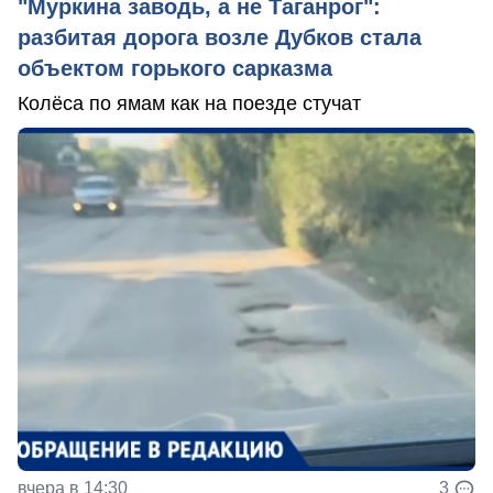
"Муркина заводь, а не Таганрог":
разбитая дорога возле Дубков стала
объектом горького сарказма
Колёса по ямам как на поезде стучат
вчера в 14:30
3