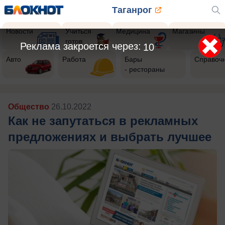
Таганрог
Новости
Учиться
Медицина
Магазины
готов
Реклама закроется через:
7
Авто
Работа
Бары
Справоч
- рестораны
Общество
26.10.2022
Как не запутаться в рекламных
предложениях и выбрать лучшее