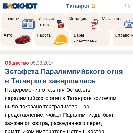
Таганрог
Новости
Учиться
Медицина
Магазины
готов
Реклама закроется через:
10
Авто
Работа
Бары
Справоч
- рестораны
Общество
05.03.2014
Эстафета Паралимпийского огня
в Таганроге завершилась
На церемонии открытия Эстафеты
паралимпийского огня в Таганроге зрителям
было показано театрализованное
представление. Факел Паралимпиады был
зажжен от костра, разведенного перед
памятником императору Петру I. Костер,