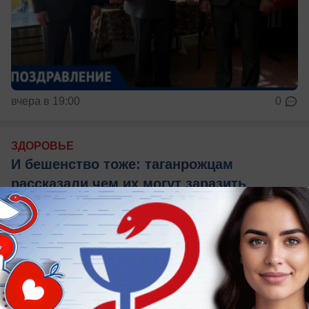
вчера в 19:00
0
ЗДОРОВЬЕ
И бешенство тоже: таганрожцам
рассказали чем их могут заразить
животные
Памятка от Роспотребнадзора