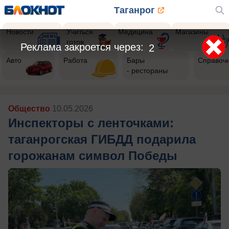
Таганрог
Новости
Учиться
Медицина
Магазины
готов
Авто
Работа
Бары
Справоч
- рестораны
Общество
10.05.2026
Инспекторы с ленточками:
таганрогская ГИБДД подарила
горожанам символ Победы