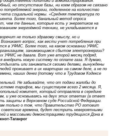
тр общественной политики и администрирования.
ный, но отсутствие базы, ни коем образом не связано
о потребляемой энергии, поделенное на количество
счета социальной нормы. «Средняя температура по
циента. Более того, банальный метод опроса
ат, чем те данные, которые есть у энергетиков на
ьзованием энергоёмкой техники, не укладываются в
оречит не только здравому смыслу, но и
 Возникает вопрос, как вести учет потребления при
тся в УФМС. Более того, на каком основании УФМС
организациям, занимающимся сбытом электроэнергии?
ых УФМС не давала. Вот уже второй месяц подряд,
я внедрить новую систему по оплате газа. Я думаю,
 отдыхать или заниматься своими делами, вынуждены
людей проживает в их квартирах на самом деле, а не по
емени, наших денег (потому что в Трудовом Кодексе
ельный. Не забывайте, что от подачи жалобы до
системе тарифов, мы существуем всего 2 месяца. Я,
онопольный комитет, который отправляла в середине
ам, и уже основываясь на двух этих ответах (а ответ
ть защиты в Верховном суде Российской Федерации.
нам только о том, что Правительство РО готовит
 в советские времена, будет пестрить невероятными
етей и массовыми демонстрациями трудящихся Дона в
кнoт-Таганрог