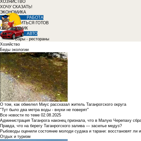
ХОЗЯЙСТВО
ХОЧУ СКАЗАТЬ!
ЭКОНОМИКА
РАБОТА
УЧИТЬСЯ ГОТОВ
СПРАВОЧНИК
АВТО
Бары - рестораны
Хозяйство
Беды экологии
О том, как обмелел Миус рассказал житель Таганрогского округа
"Тут было два метра воды - внуки не поверят"
Все новости по теме
02.08.2025
Администрация Таганрога наконец признала, что в Малую Черепаху сбр
Правда, что на берегу Таганрогского залива — засилье медуз?
Рыбоводы оценили состояние молоди судака и тарани: восстановят ли и
Отдых и туризм