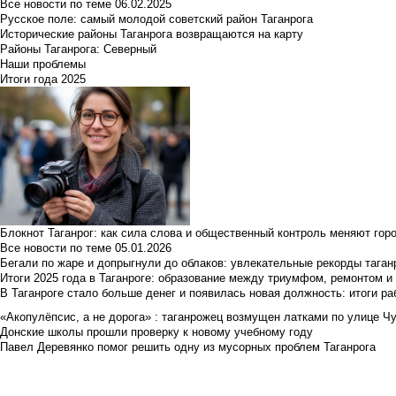
Все новости по теме
06.02.2025
Русское поле: самый молодой советский район Таганрога
Исторические районы Таганрога возвращаются на карту
Районы Таганрога: Северный
Наши проблемы
Итоги года 2025
Блокнот Таганрог: как сила слова и общественный контроль меняют гор
Все новости по теме
05.01.2026
Бегали по жаре и допрыгнули до облаков: увлекательные рекорды тага
Итоги 2025 года в Таганроге: образование между триумфом, ремонтом 
В Таганроге стало больше денег и появилась новая должность: итоги ра
«Акопулёпсис, а не дорога» : таганрожец возмущен латками по улице Ч
Донские школы прошли проверку к новому учебному году
Павел Деревянко помог решить одну из мусорных проблем Таганрога