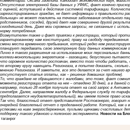
Комментарий: Оксана Забелина. Кандидат экономических наук, магис
Отсутствие электронной базы данных у УФМС, факт конечно прискорб
с оценкой, вступившей в действие системой тарификации. Количеств
зарегистрированных граждан, не дает информации о правильности ра
больнице» не может повлиять на течение заболевания отдельного па
родственников, соседей, друзей дает нам совершенно другой результ
сегодняшний день. Даже мои скромные запросы, не связанные с испол
норму потребления.
Возмутителен также и факт привязки к регистрации, который против
гарантированному нам конституцией, праву на свободу передвижения.
смени места временного пребывания, который редко кем регистрируе
планирует передавать свою электронную базу данных коммерческим 
Лично я такого разрешения на использование моих персональных данн
коллеги-монопольщики энергетиков – газовщики, безуспешно пытаютс
что огромное количество ростовчан, вместо того чтобы работать,
по второму кругу навещать Регионгаза, в попытке доказать, сколько 
мнению Регионгаза. И заметьте, все это делается за счет нашего вр
отсутствует статья оплаты, как – решение домашних проблем).
То, что граждане не обращаются с жалобами, это тоже, факт сомнит
момента регистрации ответа на нее – отведено 30 дней, а в данной 
например, только 28 ноября получила ответ на свой запрос в Антим
сентября. Далее, направляем жалобу в Федеральную службу по тариф
предполагается неудовлетворительный), мы имеем полное право иска
Так что, благостный ответ представителя Ростовэнерго, говорит 
очередной благолепный отчет о проделанной работе. Который, как и
успехами на ниве энергосбережения, пухлыми щечками счастливых д
поддержку такого удачного и полезного эксперимента.
Новости на Блo
таганрог