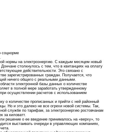
о соцнорме
.
ной нормы на электроэнергию. С каждым месяцем новый
Дончане столкнулось с тем, что в квитанциях на оплату
ветствующее действительности. Это связано с
тве зарегистрированных граждан. Получается, что
щей ничего общего с реальными данными.
области электронной базы данных о количестве
зволяет в полной мере заработать утвержденному
при осуществлении расчетов с использованием
ку о количестве прописанных и прийти с ней районный
ы. Но и это далеко не все огрехи новой системы. Так,
льной службе по тарифам, за электроэнергию ростовчанам
к за киловатт.
сли решение о ее введение принималось на «верху», то
дится выстаивать очереди в управляющих компаниях,
чета.