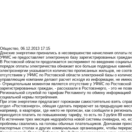
Общество
,
06.12.2013 17:15
Донские энергетики признались в несовершенстве начисления оплаты п
УФМС не предоставляет электронную базу зарегистрированных граждан
В Ростовской области продолжается эксперимент по введению социаль
порядок оплаты электричества обнажает все больше подводных камней. 
электроэнергии указывается количество прописанных жильцов, не соот
отсутствием у УФМС по Ростовской области электронной базы о количес
управляющие компании делают расчет исходя из информации, не имею
- Отрицательным моментом является отсутствие у УФМС по Ростовской 
зарегистрированных граждан, - рассказали в Ростовэнерго, - это не по
Региональной службой по тарифам Регламенту по обмену информацией 
социальной нормы потребления.
При этом энергетики предлагают горожанам самостоятельно взять справ
отдел «Ростовэнерго», обещая сделать перерасчет за предыдущие месяц
например, в квартирах, где никто не прописан, как сообщили в региона
приходится платить по повышенному тарифу, то есть по 3 рубля 89 копее
По истечении трех месяцев недоработка новой системы очевидна, но, е
проблемы свалились на головы обычных плательщиков. Дончанам прихо
паспортных столах и других коммунальных организациях, чтобы перерас