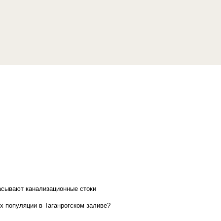
асывают канализационные стоки
х популяции в Таганрогском заливе?