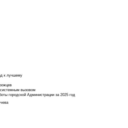
од к лучшему
нрожцев
и системным вызовом
боты городской Администрации за 2025 год
учева