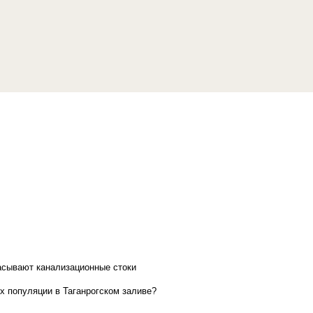
асывают канализационные стоки
х популяции в Таганрогском заливе?