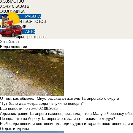
ХОЗЯЙСТВО
ХОЧУ СКАЗАТЬ!
ЭКОНОМИКА
РАБОТА
УЧИТЬСЯ ГОТОВ
СПРАВОЧНИК
АВТО
Бары - рестораны
Хозяйство
Беды экологии
О том, как обмелел Миус рассказал житель Таганрогского округа
"Тут было два метра воды - внуки не поверят"
Все новости по теме
02.08.2025
Администрация Таганрога наконец признала, что в Малую Черепаху сбр
Правда, что на берегу Таганрогского залива — засилье медуз?
Рыбоводы оценили состояние молоди судака и тарани: восстановят ли и
Отдых и туризм