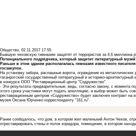
Общество
,
02.11.2017 17:55
Бывшую чеховскую гимназию защитят от террористов за 4,6 миллиона р
Потенциального подрядчика, который защитит литературный музей 
Раньше в этом здании располагалась гимназия известного писате
госзакупок.
На установку забора, распашные ворота, ограждение из металлических
таганрогский государственный литературный и историко-архитектурный 
в конкурсе ООО "Реставрационный центр "Содружество".
- Эти результаты предварительные, ведь, согласно закону, с момента п
этого срока участники могут подать апелляцию, и выбор может быть сов
реставрационным центром «Содружество» будет заключен контракт на в
музея Оксана Юрченко корреспонденту "161.ru".
Ранее сообщалось, что дом, в котором жил
маленький Антон Чехов
, от
отреставрировать стены и полок коридора, помещение, в котором наход