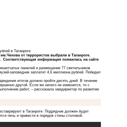
ублей в Таганроге
им.Чехова от террористов выбрали в Таганроге.
ля. Соответствующая информация появилась на сайте
 решетчатых панелей и размещение 77 светильников
музей-заповедник заплатит 4,6 миллиона рублей. Победил
одведения итогов должно пройти десять дней. В течение
ершенно другой. Если же ничего не изменится, то с
ыполнение работ, – рассказала замдиректор по развитию
реставрируют в Таганроге. Подрядчик должен будет
ится печь и привести в порядок стены столовой.