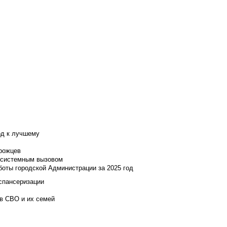
од к лучшему
нрожцев
и системным вызовом
боты городской Администрации за 2025 год
испансеризации
ов СВО и их семей