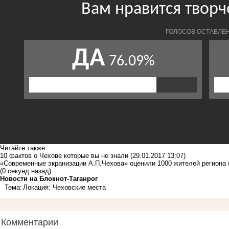
Читайте также:
10 фактов о Чехове которые вы не знали
(29.01.2017 13:07)
«Современные экранизации А.П.Чехова» оценили 1000 жителей региона
(0 секунд назад)
Новости на Блoкнoт-Таганрог
Тема:
Локация: Чеховские места
Комментарии