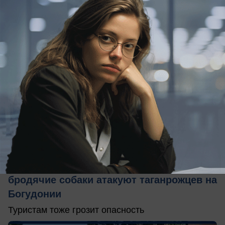
вчера в 12:18
2
Обращение в редакцию
"Детей когда-то разорвут": агрессивные
бродячие собаки атакуют таганрожцев на
Богудонии
Туристам тоже грозит опасность