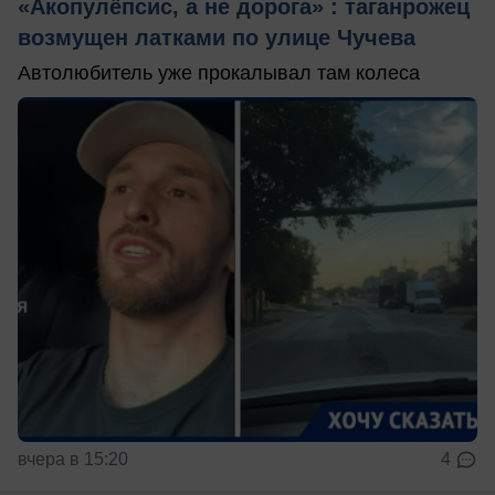
«Акопулёпсис, а не дорога» : таганрожец
возмущен латками по улице Чучева
Автолюбитель уже прокалывал там колеса
вчера в 15:20
4