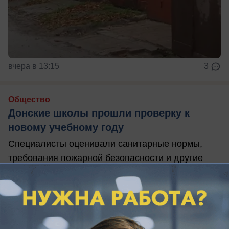
вчера в 13:15
3
Общество
Донские школы прошли проверку к
новому учебному году
Специалисты оценивали санитарные нормы,
требования пожарной безопасности и другие
критерии