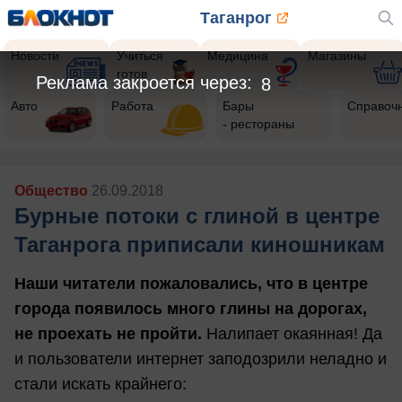
Таганрог
Новости
Учиться
Медицина
Магазины
готов
Реклама закроется через:
6
Авто
Работа
Бары
Справоч
- рестораны
Общество
26.09.2018
Бурные потоки с глиной в центре
Таганрога приписали киношникам
Наши читатели пожаловались, что в центре
города появилось много глины на дорогах,
не проехать не пройти.
Налипает окаянная! Да
и пользователи интернет заподозрили неладно и
стали искать крайнего: