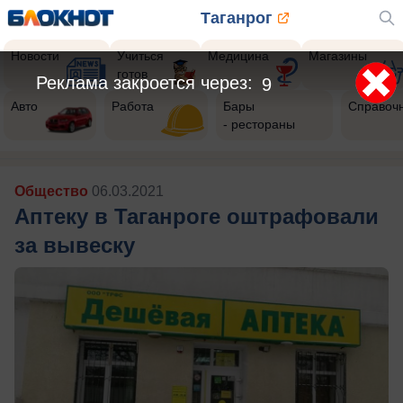
Таганрог
Новости
Учиться
Медицина
Магазины
готов
Реклама закроется через:
7
Авто
Работа
Бары
Справоч
- рестораны
Общество
06.03.2021
Аптеку в Таганроге оштрафовали
за вывеску