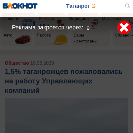
Таганрог
Новости
Учиться
Медицина
Магазины
готов
Реклама закроется через:
7
Авто
Работа
Бары
Справоч
- рестораны
Общество
10.06.2020
1,5% таганрожцев пожаловались
на работу Управляющих
компаний