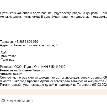
Пусть женская сила и вдохновение будут всегда рядом, а доброта — с
женским днем, пусть каждый день будет наполнен радостью, поддержк
Телефон: +7 8634 609 970
Адрес: г. Таганрог, Ростовское шоссе, 10.
Сайт
ВКонтакте
Телеграм
Реклама. ООО «Гедон-Юг», ИНН
6154112410
Новости на Блoкнoт-Таганрог
Читайте также:
Солнечную погоду сменят дожди - когда таганрожцам готовить зонты
(08
8 марта 1942 года Красная Армия освобождала Таганрог от оккупантов -
Гуманитарный путь: помощь с душой и надеждой из Таганрога
(07.03.202
22 комментария