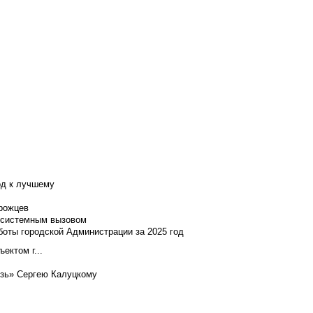
од к лучшему
нрожцев
и системным вызовом
боты городской Администрации за 2025 год
ектом г...
язь» Сергею Калуцкому