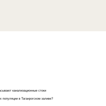
асывают канализационные стоки
х популяции в Таганрогском заливе?