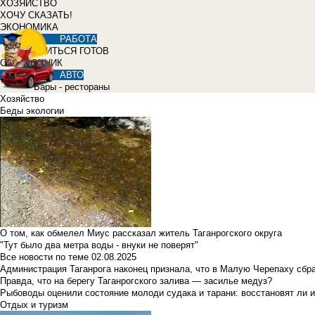
ХОЗЯЙСТВО
ХОЧУ СКАЗАТЬ!
ЭКОНОМИКА
РАБОТА
УЧИТЬСЯ ГОТОВ
СПРАВОЧНИК
АВТО
Бары - рестораны
Хозяйство
Беды экологии
О том, как обмелел Миус рассказал житель Таганрогского округа
"Тут было два метра воды - внуки не поверят"
Все новости по теме
02.08.2025
Администрация Таганрога наконец признала, что в Малую Черепаху сбр
Правда, что на берегу Таганрогского залива — засилье медуз?
Рыбоводы оценили состояние молоди судака и тарани: восстановят ли и
Отдых и туризм