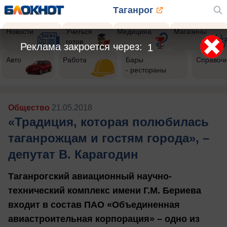
Таганрог
Новости
Учиться
Медицина
Магазины
готов
Авто
Работа
Бары
Справоч
- рестораны
Общество
21.05.2018
«Традиция, которая полюбилась
таганрожцам и гостям города», –
депутат В. Карагодин
Таганрогский авиационный научно-
технический комплекс имени Г.М. Бериева
входит в состав ПАО «Объединенная
авиастроительная корпорация» – одно из