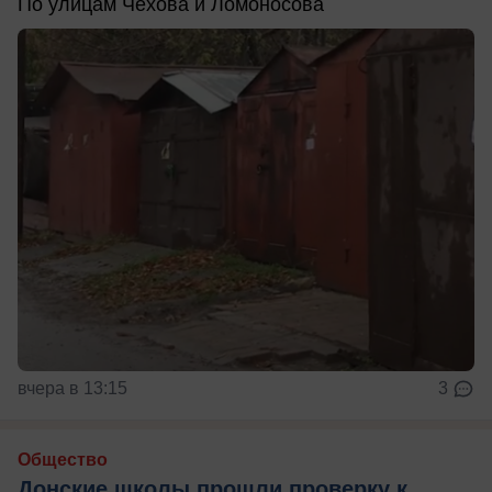
По улицам Чехова и Ломоносова
вчера в 13:15
3
Общество
Донские школы прошли проверку к