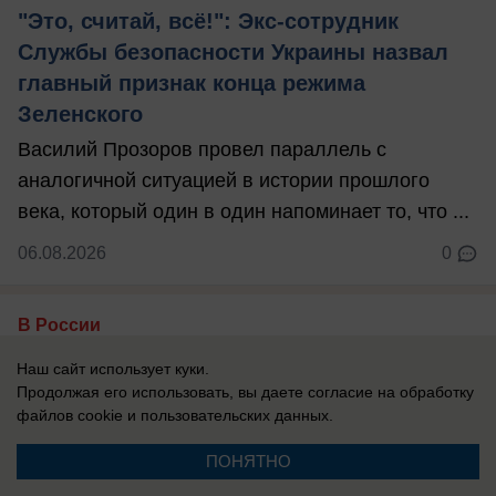
"Это, считай, всё!": Экс-сотрудник
Службы безопасности Украины назвал
главный признак конца режима
Зеленского
Василий Прозоров провел параллель с
аналогичной ситуацией в истории прошлого
века, который один в один напоминает то, что ...
06.08.2026
0
В России
«Запускают по прямой по ночам»:
Наш сайт использует куки.
эксперт рассказал, откуда летели
Продолжая его использовать, вы даете согласие на обработку
украинские дроны на Ярославль
файлов cookie
и пользовательских данных.
Целями стал нефтеперерабатывающий завод.
ПОНЯТНО