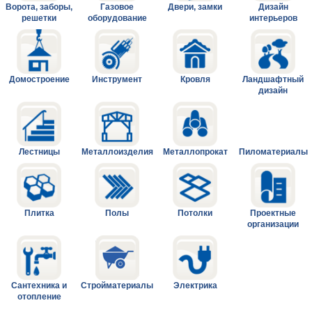
Ворота, заборы,
Газовое
Двери, замки
Дизайн
решетки
оборудование
интерьеров
Домостроение
Инструмент
Кровля
Ландшафтный
дизайн
Лестницы
Металлоизделия
Металлопрокат
Пиломатериалы
Плитка
Полы
Потолки
Проектные
организации
Сантехника и
Стройматериалы
Электрика
отопление