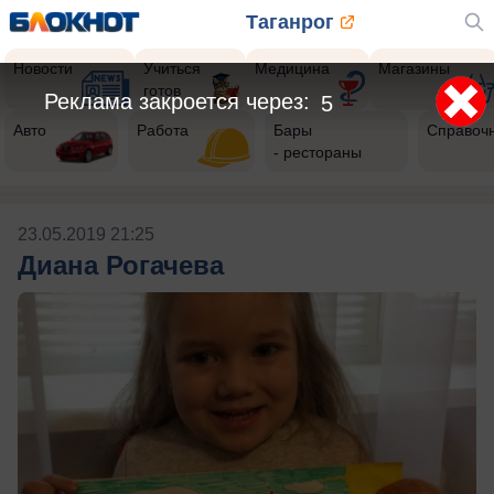
Таганрог
Новости
Учиться
Медицина
Магазины
готов
Реклама закроется через:
5
Авто
Работа
Бары
Справоч
- рестораны
23.05.2019 21:25
Диана Рогачева