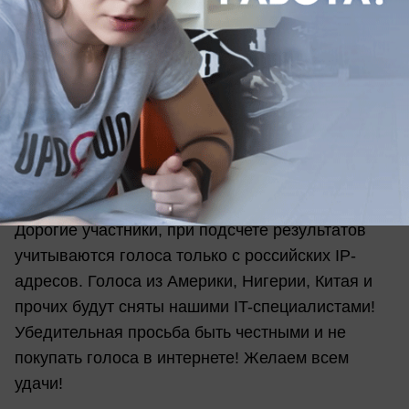
продукцией, любым товаром «МегаФон» на
почту
taganrog@bloknot61.ru
В качестве брендового атрибута вы можете
выбрать все, что угодно!
Примите участие в нашем конкурсе и выиграйте
ценные призы.
Тройка лидеров будет выбрана путем народного
голосования!
Дорогие участники, при подсчете результатов
учитываются голоса только с российских IP-
адресов. Голоса из Америки, Нигерии, Китая и
прочих будут сняты нашими IT-специалистами!
Убедительная просьба быть честными и не
покупать голоса в интернете! Желаем всем
удачи!