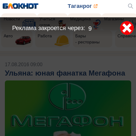
Таганрог
Новости
Учиться
Медицина
Магазины
готов
Реклама закроется через:
9
Авто
Работа
Бары
Справоч
- рестораны
17.08.2016 09:00
Ульяна: юная фанатка Мегафона