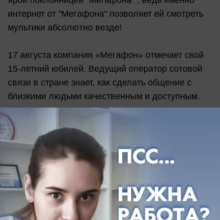
ярой поклонницей "Мегафона" , ведь именно
интернет от "Мегафона" позволяет ей смотреть
мультики абсолютно везде!
17 августа компания «Мегафон» отмечает свой
15-летний юбилей. Ведущий оператор сотовой
связи в стране знает, как сделать общение с
близкими людьми качественным и доступным.
В преддверии юбилейной даты
информационный портал «Блокнот Таганрога»
совместно с партнером, компанией «Мегафон»,
запускает фотоконкурс.
Отправьте свою фотографию с символикой,
оборудованием, товаром, рекламной