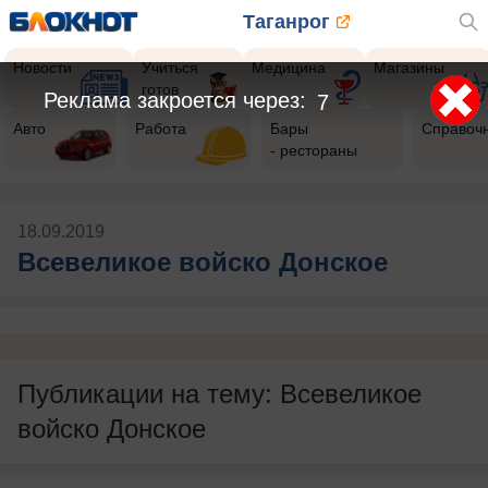
Таганрог
Новости
Учиться
Медицина
Магазины
готов
Реклама закроется через:
7
Авто
Работа
Бары
Справоч
- рестораны
18.09.2019
Всевеликое войско Донское
Публикации на тему: Всевеликое
войско Донское