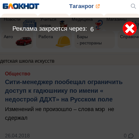
Таганрог
Новости
Учиться
Медицина
Магазины
готов
Реклама закроется через:
6
Авто
Работа
Бары
Справоч
- рестораны
детская школа искусств
Общество
Сити-менеджер пообещал ограничить
доступ к гадюшнику по имени «
недострой ДДХТ» на Русском поле
Изменений не произошло – слова мэр не
сдержал
26.04.2018
0