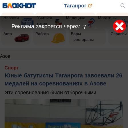
Таганрог
Новости
Учиться
Медицина
Магазины
готов
Реклама закроется через:
7
Авто
Работа
Бары
Справоч
- рестораны
Азов
Спорт
Юные батутисты Таганрога завоевали 26
медалей на соревнованиях в Азове
Эти соревнования были отборочными