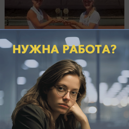
вчера в 17:30
1
Экономика
На содержание дорог под Таганрогом в
2027 году запланировали 20 миллионов
рублей
Что планируют сделать