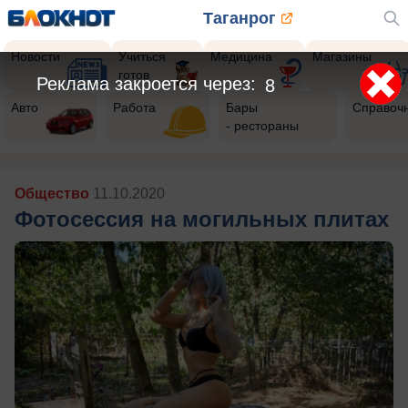
Таганрог
Новости
Учиться
Медицина
Магазины
готов
Реклама закроется через:
5
Авто
Работа
Бары
Справоч
- рестораны
Общество
11.10.2020
Фотосессия на могильных плитах