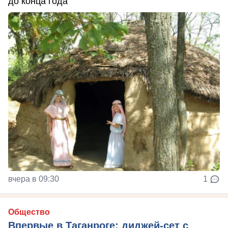
до конца года
вчера в 09:30
1
Общество
Впервые в Таганроге: диджей-сет с