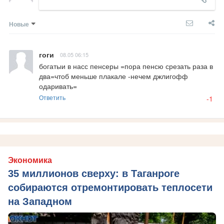
Новые
гоги
08.05 06:15
богатыи в насс пенсеры =пора пенсю срезать раза в 
два=чтоб меньше плакале -нечем джлигофф 
одаривать=
Ответить
-1
Экономика
35 миллионов сверху: в Таганроге
собираются отремонтировать теплосети
на Западном