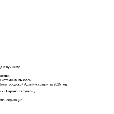
од к лучшему
нрожцев
и системным вызовом
боты городской Администрации за 2025 год
язь» Сергею Калуцкому
испансеризации