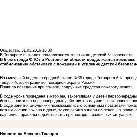
Общество
,
31.03.2016 18:30
В Таганроге в школах продолжаются занятия по детской безопасности
В 6-ом отряде ФПС по Ростовской области продолжается комплек
стабилизацию обстановки с пожарами и усиление детской безопасн
На минувшей неделе в средней школе №36 города Таганрога был прове
тему: «История развития пожарной охраны России.
Правила поведения при пожаре, подручные средства пожаротушения».
В ходе урока проведена викторина, закрепившая у детей первоочередн
безопасности и о первоочередных действиях в случае возникновения по
В ходе занятия школьники познакомились с основными правилами пожар
возникновении пожара в доме, также ребята узнали об основных причин
научились правильно действовать при пожаре в различных ситуациях.
Новости на Блoкнoт-Таганрог