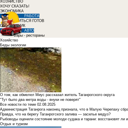
ХОЗЯЙСТВО
ХОЧУ СКАЗАТЬ!
ЭКОНОМИКА
РАБОТА
УЧИТЬСЯ ГОТОВ
СПРАВОЧНИК
АВТО
Бары - рестораны
Хозяйство
Беды экологии
О том, как обмелел Миус рассказал житель Таганрогского округа
"Тут было два метра воды - внуки не поверят"
Все новости по теме
02.08.2025
Администрация Таганрога наконец признала, что в Малую Черепаху сбр
Правда, что на берегу Таганрогского залива — засилье медуз?
Рыбоводы оценили состояние молоди судака и тарани: восстановят ли и
Отдых и туризм