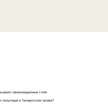
асывают канализационные стоки
х популяции в Таганрогском заливе?