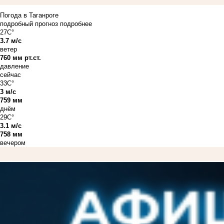
Погода в Таганроге
подробный прогноз
подробнее
27C°
3.7 м/с
ветер
760 мм рт.ст.
давление
сейчас
33C°
3 м/с
759 мм
днём
29C°
3.1 м/с
758 мм
вечером