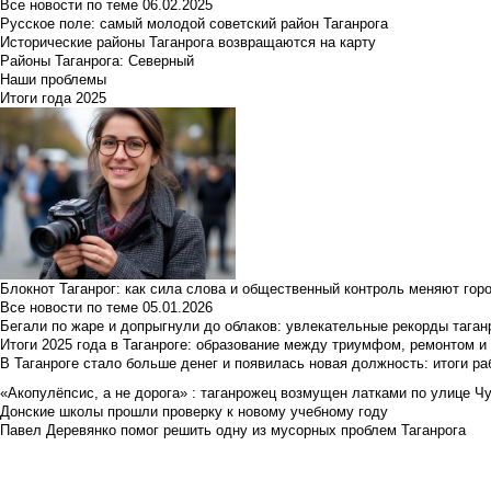
Все новости по теме
06.02.2025
Русское поле: самый молодой советский район Таганрога
Исторические районы Таганрога возвращаются на карту
Районы Таганрога: Северный
Наши проблемы
Итоги года 2025
Блокнот Таганрог: как сила слова и общественный контроль меняют гор
Все новости по теме
05.01.2026
Бегали по жаре и допрыгнули до облаков: увлекательные рекорды тага
Итоги 2025 года в Таганроге: образование между триумфом, ремонтом 
В Таганроге стало больше денег и появилась новая должность: итоги ра
«Акопулёпсис, а не дорога» : таганрожец возмущен латками по улице Ч
Донские школы прошли проверку к новому учебному году
Павел Деревянко помог решить одну из мусорных проблем Таганрога