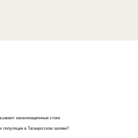
асывают канализационные стоки
х популяции в Таганрогском заливе?