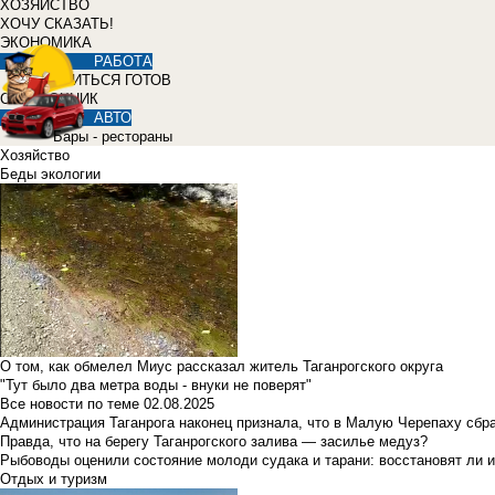
ХОЗЯЙСТВО
ХОЧУ СКАЗАТЬ!
ЭКОНОМИКА
РАБОТА
УЧИТЬСЯ ГОТОВ
СПРАВОЧНИК
АВТО
Бары - рестораны
Хозяйство
Беды экологии
О том, как обмелел Миус рассказал житель Таганрогского округа
"Тут было два метра воды - внуки не поверят"
Все новости по теме
02.08.2025
Администрация Таганрога наконец признала, что в Малую Черепаху сбр
Правда, что на берегу Таганрогского залива — засилье медуз?
Рыбоводы оценили состояние молоди судака и тарани: восстановят ли и
Отдых и туризм