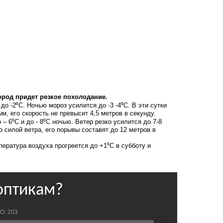
ород придет резкое похолодание.
до -2⁰С. Ночью мороз усилится до -3 -4⁰С. В эти сутки
м, его скорость не превысит 4,5 метров в секунду.
– 6⁰С и до - 8⁰С ночью. Ветер резко усилится до 7-8
 силой ветра, его порывы составят до 12 метров в
пература воздуха прогреется до +1⁰С в субботу и