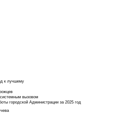
од к лучшему
нрожцев
и системным вызовом
боты городской Администрации за 2025 год
учева