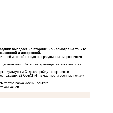
аздник выпадает на вторник, но несмотря на то, что
асыщенной и интересной.
ителей и гостей города на праздничные мероприятия,
ях десантникам. Затем ветераны-десантники возложат
 парке Культуры и Отдыха пройдут спортивные
нослужащих 22 ОБрСПиН, в частности военные покажут
м театре парка имени Горького.
тской кашей.