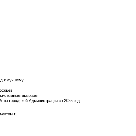
од к лучшему
нрожцев
и системным вызовом
боты городской Администрации за 2025 год
ектом г...