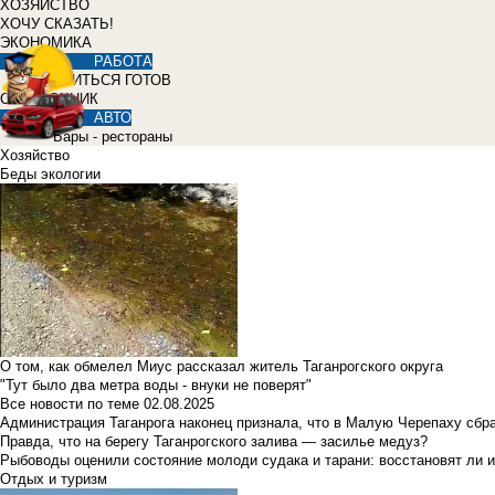
ХОЗЯЙСТВО
ХОЧУ СКАЗАТЬ!
ЭКОНОМИКА
РАБОТА
УЧИТЬСЯ ГОТОВ
СПРАВОЧНИК
АВТО
Бары - рестораны
Хозяйство
Беды экологии
О том, как обмелел Миус рассказал житель Таганрогского округа
"Тут было два метра воды - внуки не поверят"
Все новости по теме
02.08.2025
Администрация Таганрога наконец признала, что в Малую Черепаху сбр
Правда, что на берегу Таганрогского залива — засилье медуз?
Рыбоводы оценили состояние молоди судака и тарани: восстановят ли и
Отдых и туризм