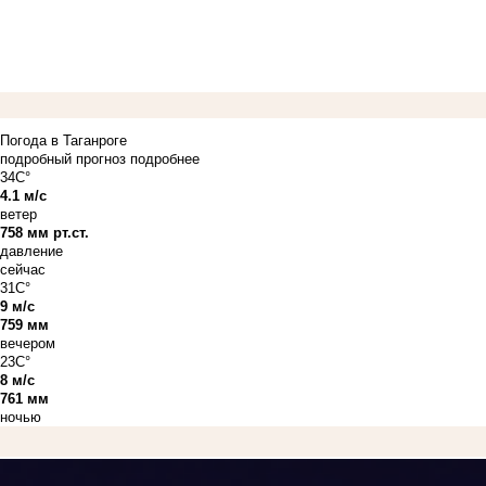
Погода в Таганроге
подробный прогноз
подробнее
34C°
4.1 м/с
ветер
758 мм рт.ст.
давление
сейчас
31C°
9 м/с
759 мм
вечером
23C°
8 м/с
761 мм
ночью