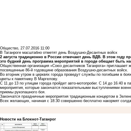
Общество
,
27.07.2016 11:00
В Таганроге масштабно отметят день Воздушно-Десантных войск
2 августа традиционно в России отмечают день ВДВ. В этом году пр
это будний день программа мероприятий в городе обещает быть н
Общественная организация «Союз десантников Таганрога» приглашает ж
посвященные 86-й годовщине образования Воздушно-десантных войск.
Во вторник утром в церквях города проведут службы по погибшим в бо
цветы к памятнику В Маргелову.
С 11 до 13 по улицам города пройдет авто-мотопробег. С 14 до 16:40 в
мероприятия, которые закончатся показательными выступлениями воен
приемы рукопашного боя.
Закончатся праздничные мероприятия традиционным концертом в Зелено
Всех желающих, начиная с 18:30 совершенно бесплатно накормят солда
Новости на Блoкнoт-Таганрог