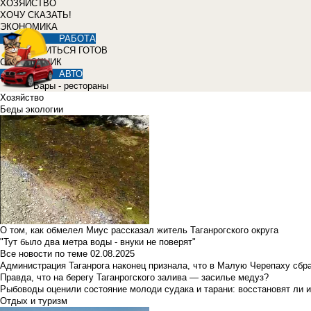
ХОЗЯЙСТВО
ХОЧУ СКАЗАТЬ!
ЭКОНОМИКА
РАБОТА
УЧИТЬСЯ ГОТОВ
СПРАВОЧНИК
АВТО
Бары - рестораны
Хозяйство
Беды экологии
О том, как обмелел Миус рассказал житель Таганрогского округа
"Тут было два метра воды - внуки не поверят"
Все новости по теме
02.08.2025
Администрация Таганрога наконец признала, что в Малую Черепаху сбр
Правда, что на берегу Таганрогского залива — засилье медуз?
Рыбоводы оценили состояние молоди судака и тарани: восстановят ли и
Отдых и туризм