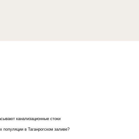
асывают канализационные стоки
х популяции в Таганрогском заливе?