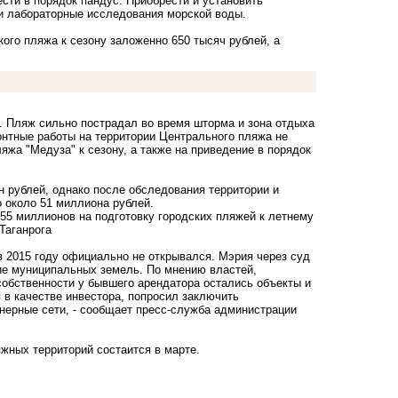
сти в порядок пандус. Приобрести и установить
ти лабораторные исследования морской воды.
ого пляжа к сезону заложенно 650 тысяч рублей, а
. Пляж сильно пострадал во время шторма и зона отдыха
онтные работы на территории Центрального пляжа не
яжа "Медуза" к сезону, а также на приведение в порядок
 рублей, однако после обследования территории и
 около 51 миллиона рублей.
55 миллионов на подготовку городских пляжей к летнему
Таганрога
 2015 году официально не открывался. Мэрия через суд
ие муниципальных земель. По мнению властей,
собственности у бывшего арендатора остались объекты и
 в качестве инвестора, попросил заключить
нерные сети, - сообщает пресс-служба администрации
жных территорий состаится в марте.