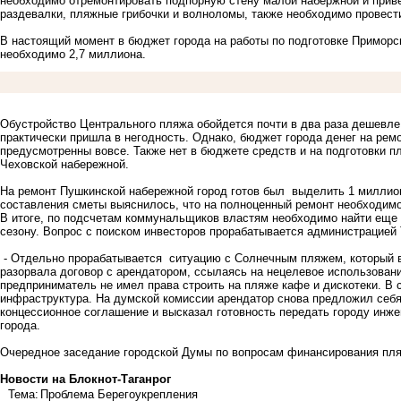
необходимо отремонтировать подпорную стену малой набержной и приве
раздевалки, пляжные грибочки и волноломы, также необходимо провес
В настоящий момент в бюджет города на работы по подготовке Приморск
необходимо 2,7 миллиона.
Обустройство Центрального пляжа обойдется почти в два раза дешевле
практически пришла в негодность. Однако, бюджет города денег на рем
предусмотренны вовсе. Также нет в бюджете средств и на подготовки пл
Чеховской набережной.
На ремонт Пушкинской набережной город готов был выделить 1 миллион
составления сметы выяснилось, что на полноценный ремонт необходимо
В итоге, по подсчетам коммунальщиков властям необходимо найти еще 
сезону. Вопрос с поиском инвесторов прорабатывается администрацией 
- Отдельно прорабатывается ситуацию с Солнечным пляжем, который в
разорвала договор с арендатором, ссылаясь на нецелевое использован
предприниматель не имел права строить на пляже кафе и дискотеки. В 
инфраструктура. На думской комиссии арендатор снова предложил себя
концессионное соглашение и высказал готовность передать городу инже
города.
Очередное заседание городской Думы по вопросам финансирования пля
Новости на Блoкнoт-Таганрог
Тема:
Проблема Берегоукрепления